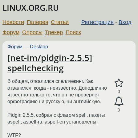
LINUX.ORG.RU
Новости
Галерея
Статьи
Регистрация
-
Вход
Форум
Опросы
Трекер
Поиск
Форум
—
Desktop
[net-im/pidgin-2.5.5]
spellchecking
В общем, отвалился спеллчекинг. Как
отвалился, когда - неизвестно. Доподлинно
0
известно только то, что он не проверяет
орфографию ни русскую, ни английскую.
0
Pidgin 2.5.5, собран с флагом spell, пакеты
aspell, aspell-ru, aspell-en установлены.
WTF?