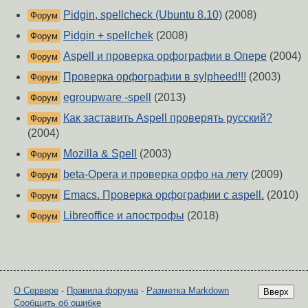
Pidgin, spellcheck (Ubuntu 8.10)
(2008)
Форум
Pidgin + spellchek
(2008)
Форум
Aspell и проверка орфографии в Опере
(2004)
Форум
Проверка орфографии в sylpheed!!!
(2003)
Форум
egroupware -spell
(2013)
Форум
Как заставить Aspell проверять русский?
Форум
(2004)
Mozilla & Spell
(2003)
Форум
beta-Opera и проверка орфо на лету
(2009)
Форум
Emacs. Проверка орфографии с aspell.
(2010)
Форум
Libreoffice и апострофы
(2018)
Форум
О Сервере
-
Правила форума
-
Разметка Markdown
Вверх
Сообщить об ошибке