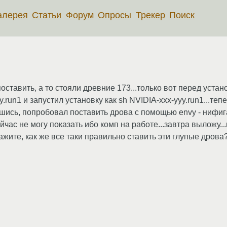
алерея
Статьи
Форум
Опросы
Трекер
Поиск
тавить, а то стояли древние 173...только вот перед устан
y.run1 и запустил установку как sh NVIDIA-xxx-yyy.run1...теп
шись, попробовал поставить дрова с помощью envy - нифига
йчас не могу показать ибо комп на работе...завтра выложу...
скажите, как же все таки правильно ставить эти глупые дрова