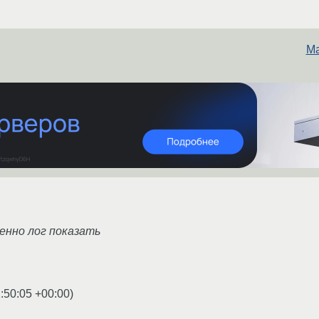
Ma
менно лог показать
:50:05 +00:00
)