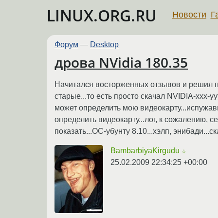
LINUX.ORG.RU
Новости
Г
Форум
—
Desktop
дрова NVidia 180.35
Начитался восторженных отзывов и решил пос
старые...то есть просто скачал NVIDIA-xxx-yy
может определить мою видеокарту...испужав
определить видеокарту...лог, к сожалению, се
показать...ОС-убунту 8.10...хэлп, энибади...
BambarbiyaKirgudu
☆
25.02.2009 22:34:25 +00:00