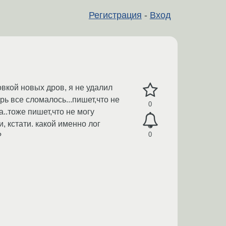
Регистрация
-
Вход
овкой новых дров, я не удалил
ерь все сломалось...пишет,что не
0
..тоже пишет,что не могу
и, кстати. какой именно лог
0
?