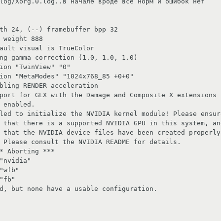
log/Xorg.0.log..в начале вроде все норм и ошибок нет

th 24, (--) framebuffer bpp 32

 weight 888

ault visual is TrueColor

ng gamma correction (1.0, 1.0, 1.0)

ion "TwinView" "0"

ion "MetaModes" "1024x768_85 +0+0"

bling RENDER acceleration

port for GLX with the Damage and Composite X extensions i
 enabled.

led to initialize the NVIDIA kernel module! Please ensure
 that there is a supported NVIDIA GPU in this system, and
 that the NVIDIA device files have been created properly.
 Please consult the NVIDIA README for details.

* Aborting ***

"nvidia"

"wfb"

"fb"

d, but none have a usable configuration.
