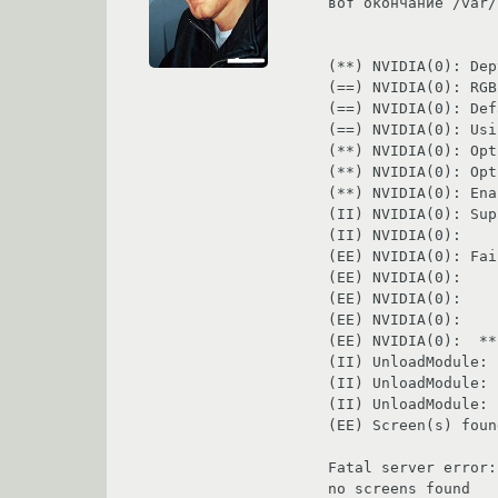
вот окончание /var/
(**) NVIDIA(0): Dep
(==) NVIDIA(0): RGB
(==) NVIDIA(0): Def
(==) NVIDIA(0): Usi
(**) NVIDIA(0): Opt
(**) NVIDIA(0): Opt
(**) NVIDIA(0): Ena
(II) NVIDIA(0): Sup
(II) NVIDIA(0):    
(EE) NVIDIA(0): Fai
(EE) NVIDIA(0):    
(EE) NVIDIA(0):    
(EE) NVIDIA(0):    
(EE) NVIDIA(0):  **
(II) UnloadModule: 
(II) UnloadModule: 
(II) UnloadModule: 
(EE) Screen(s) foun
Fatal server error:

no screens found
