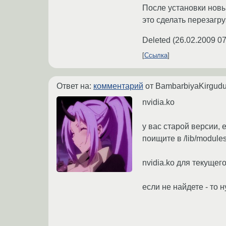
После установки новы
это сделать перезагру
Deleted
(
26.02.2009 07
Ссылка
Ответ на:
комментарий
от BambarbiyaKirgud
nvidia.ko
у вас старой версии, 
поищите в /lib/modules
nvidia.ko для текущег
если не найдете - то 