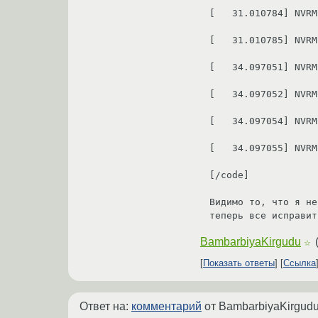
[   31.010784] NVRM
[   31.010785] NVRM
[   34.097051] NVRM
[   34.097052] NVRM
[   34.097054] NVRM
[   34.097055] NVRM
[/code]

Видимо то, что я не
BambarbiyaKirgudu
☆
Показать ответы
Ссылка
Ответ на:
комментарий
от BambarbiyaKirgud