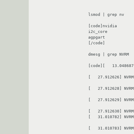
lsmod | grep nv

[code]nvidia       
i2c_core           
agpgart            
[/code]

dmesg | grep NVRM

[code][   13.048687
[   27.912626] NVRM
[   27.912628] NVRM
[   27.912629] NVRM
[   27.912630] NVRM
[   31.010782] NVRM
[   31.010783] NVRM