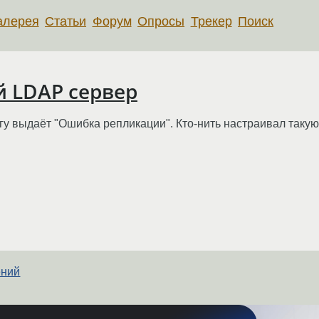
алерея
Статьи
Форум
Опросы
Трекер
Поиск
й LDAP сервер
у выдаёт "Ошибка репликации". Кто-нить настраивал такую 
ений