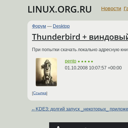
LINUX.ORG.RU
Новости
Г
Форум
—
Desktop
Thunderbird + виндовы
При попытки скачать локально адресную книг
pento
★★★★★
01.10.2008 10:07:57 +00:00
Ссылка
←
KDE3: долгий запуск _некоторых_ прилож