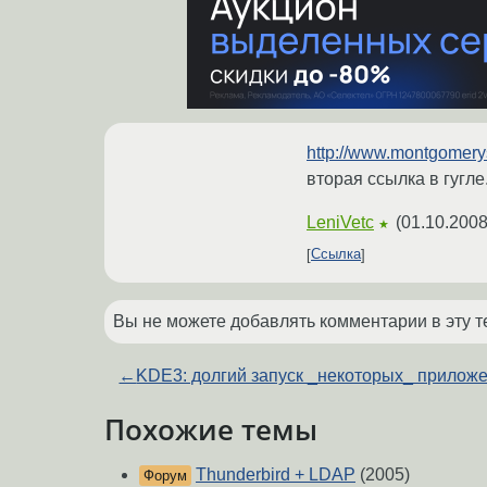
http://www.montgomer
вторая ссылка в гугле
LeniVetc
(
01.10.2008
★
Ссылка
Вы не можете добавлять комментарии в эту т
←
KDE3: долгий запуск _некоторых_ прилож
Похожие темы
Thunderbird + LDAP
(2005)
Форум