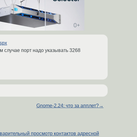
spx
ом случае порт надо указывать 3268
Gnome-2.24: что за апплет?
→
дварительный просмотр контактов адресной