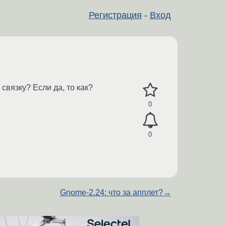
Регистрация
-
Вход
связку? Если да, то как?
0
0
Gnome-2.24: что за апплет?
→