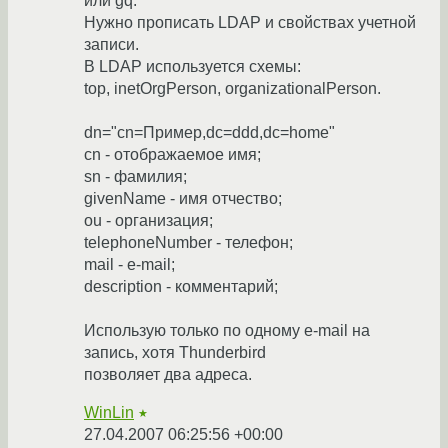
или gq.
Нужно прописать LDAP и свойствах учетной
записи.
В LDAP используется схемы:
top, inetOrgPerson, organizationalPerson.
dn="cn=Пример,dc=ddd,dc=home"
cn - отображаемое имя;
sn - фамилия;
givenName - имя отчество;
ou - организация;
telephoneNumber - телефон;
mail - e-mail;
description - комментарий;
Использую только по одному e-mail на
запись, хотя Thunderbird
позволяет два адреса.
WinLin
★
27.04.2007 06:25:56 +00:00