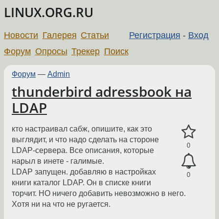
LINUX.ORG.RU
Новости
Галерея
Статьи
Регистрация
-
Вход
Форум
Опросы
Трекер
Поиск
Форум
—
Admin
thunderbird adressbook на
LDAP
кто настраивал сабж, опишите, как это
выглядит, и что надо сделать на стороне
0
LDAP-сервера. Все описания, которые
нарыл в инете - галимые.
LDAP запущен. добавляю в настройках
0
книги каталог LDAP. Он в списке книги
торчит. НО ничего добавить невозможно в него.
Хотя ни на что не ругается.