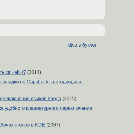
djvu в буклет
→
ь ctrl+alt+f7
(2014)
складки по CapsLock: светодиодные
ереключение языков ввода
(2015)
ка удобного клавиатурного переключения
бочих столов в KDE
(2007)