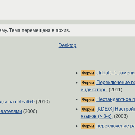
ему. Тема перемещена в архив.
Desktop
ctrl+alt+f1 заменит
Форум
Переключение ра
Форум
индикаторы
(2011)
Нестандартное п
Форум
ки на ctrl+alt+0
(2010)
[KDE/X] Настрой
Форум
ователями
(2006)
языков (> 3-x).
(2003)
переключение ра
Форум