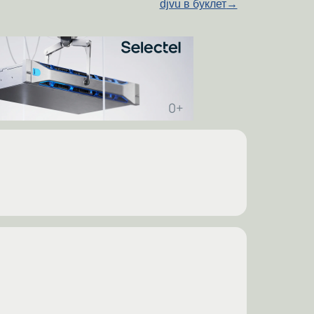
djvu в буклет
→