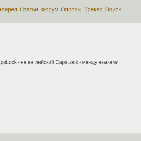
алерея
Статьи
Форум
Опросы
Трекер
Поиск
CapsLock - на английский CapsLock - между языками