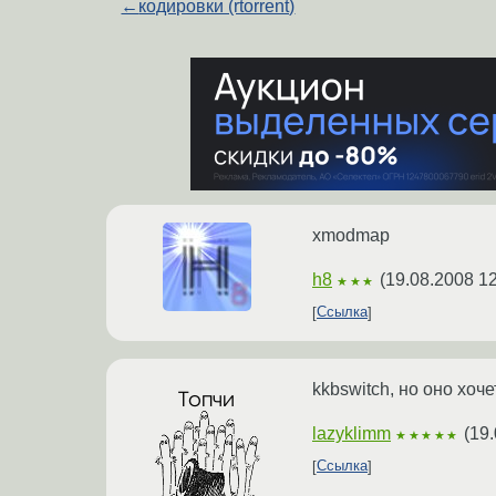
←
кодировки (rtorrent)
xmodmap
h8
(
19.08.2008 12
★★★
Ссылка
kkbswitch, но оно хоч
lazyklimm
(
19.
★★★★★
Ссылка