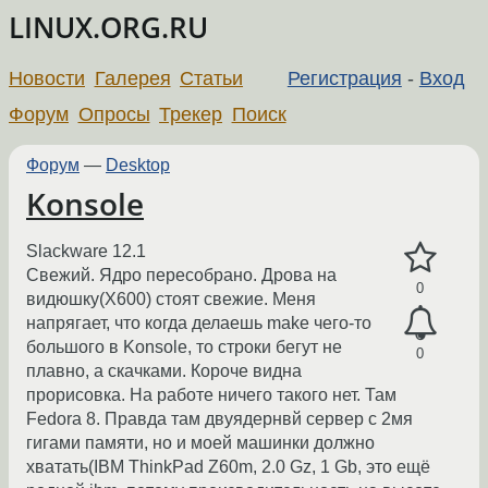
LINUX.ORG.RU
Новости
Галерея
Статьи
Регистрация
-
Вход
Форум
Опросы
Трекер
Поиск
Форум
—
Desktop
Konsole
Slackware 12.1
Свежий. Ядро пересобрано. Дрова на
0
видюшку(X600) стоят свежие. Меня
напрягает, что когда делаешь make чего-то
большого в Konsole, то строки бегут не
0
плавно, а скачками. Короче видна
прорисовка. На работе ничего такого нет. Там
Fedora 8. Правда там двуядернвй сервер с 2мя
гигами памяти, но и моей машинки должно
хватать(IBM ThinkPad Z60m, 2.0 Gz, 1 Gb, это ещё