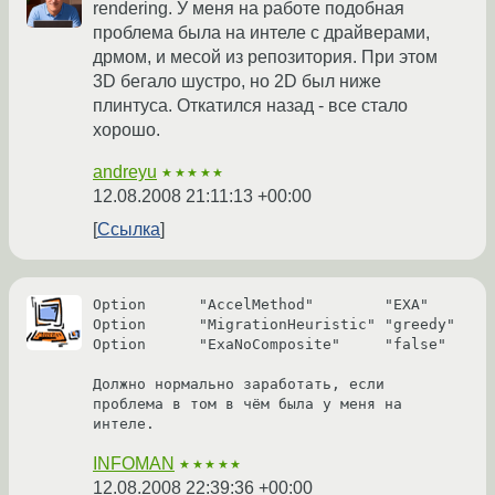
rendering. У меня на работе подобная
проблема была на интеле с драйверами,
дрмом, и месой из репозитория. При этом
3D бегало шустро, но 2D был ниже
плинтуса. Откатился назад - все стало
хорошо.
andreyu
★★★★★
12.08.2008 21:11:13 +00:00
Ссылка
Option      "AccelMethod"        "EXA"

Option      "MigrationHeuristic" "greedy"

Option      "ExaNoComposite"     "false"

Должно нормально заработать, если 
проблема в том в чём была у меня на 
интеле.
INFOMAN
★★★★★
12.08.2008 22:39:36 +00:00