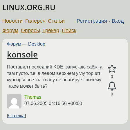
LINUX.ORG.RU
Новости
Галерея
Статьи
Регистрация
-
Вход
Форум
Опросы
Трекер
Поиск
Форум
—
Desktop
konsole
Поставил последний KDE, запускаю сабж, а
там пусто. т.е. в левом верхнем углу торчит
0
курсор и все. на клаву не реагирует. почему
такое может быть?
0
Thomas
07.06.2005 04:16:56 +00:00
Ссылка