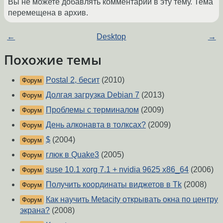
Вы не можете добавлять комментарии в эту тему. Тема
перемещена в архив.
←
Desktop
→
Похожие темы
Postal 2, бесит
(2010)
Форум
Долгая загрузка Debian 7
(2013)
Форум
Проблемы с терминалом
(2009)
Форум
День алконавта в толксах?
(2009)
Форум
$
(2004)
Форум
глюк в Quake3
(2005)
Форум
suse 10.1 xorg 7.1 + nvidia 9625 x86_64
(2006)
Форум
Получить координаты виджетов в Tk
(2008)
Форум
Как научить Metacity открывать окна по центру
Форум
экрана?
(2008)