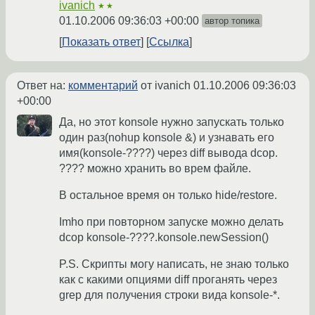
ivanich
★★
01.10.2006 09:36:03 +00:00
автор топика
Показать ответ
Ссылка
Ответ на:
комментарий
от ivanich
01.10.2006 09:36:03
+00:00
Да, но этот konsole нужно запускать только
один раз(nohup konsole &) и узнавать его
имя(konsole-????) через diff вывода dcop.
???? можно хранить во врем файле.
В остальное время он только hide/restore.
Imho при повторном запуске можно делать
dcop konsole-????.konsole.newSession()
P.S. Скрипты могу написать, не знаю только
как с какими опциями diff проганять через
grep для получения строки вида konsole-*.