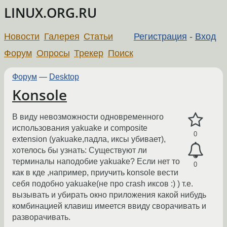
LINUX.ORG.RU
Новости
Галерея
Статьи
Регистрация
-
Вход
Форум
Опросы
Трекер
Поиск
Форум
—
Desktop
Konsole
В виду невозможности одновременного
использования yakuake и composite
0
extension (yakuake,падла, иксы убивает),
хотелось бы узнать: Существуют ли
терминалы наподобие yakuake? Если нет то
0
как в кде ,например, приучить konsole вести
себя подобно yakuake(не про crash иксов :) ) т.е.
вызывать и убирать окно приложения какой нибудь
комбинацией клавиш имеется ввиду сворачивать и
разворачивать.