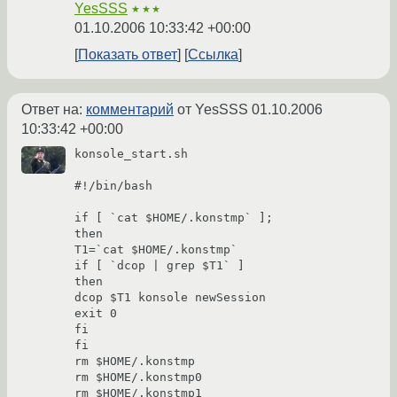
YesSSS
★★★
01.10.2006 10:33:42 +00:00
Показать ответ
Ссылка
Ответ на:
комментарий
от YesSSS
01.10.2006
10:33:42 +00:00
konsole_start.sh

#!/bin/bash

if [ `cat $HOME/.konstmp` ];

then

T1=`cat $HOME/.konstmp`

if [ `dcop | grep $T1` ]

then

dcop $T1 konsole newSession

exit 0

fi

fi

rm $HOME/.konstmp

rm $HOME/.konstmp0

rm $HOME/.konstmp1
