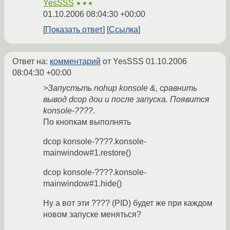
YesSSS
★★★
01.10.2006 08:04:30 +00:00
Показать ответ
Ссылка
Ответ на:
комментарий
от YesSSS
01.10.2006
08:04:30 +00:00
>Запустьть nohup konsole &, сравнить
вывод dcop дои и после запуска. Появится
konsole-????.
По кнопкам выполнять
dcop konsole-????.konsole-
mainwindow#1.restore()
dcop konsole-????.konsole-
mainwindow#1.hide()
Ну а вот эти ???? (PID) будет же при каждом
новом запуске меняться?