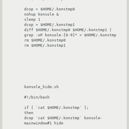
dcop > $HOME/.konstmp0

nohup konsole &

sleep 1

dcop > $HOME/.konstmp1

diff $HOME/.konstmp0 $HOME/.konstmp1 | 
grep -oP konsole-[0-9]* > $HOME/.konstmp

rm $HOME/.konstmp0

rm $HOME/.konstmp1

konsole_hide.sh

#!/bin/bash

if [ `cat $HOME/.konstmp` ];

then

dcop `cat $HOME/.konstmp` konsole-
mainwindow#1 hide
