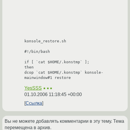
konsole_restore.sh

#!/bin/bash

if [ `cat $HOME/.konstmp` ];

then

dcop `cat $HOME/.konstmp` konsole-
YesSSS
★★★
01.10.2006 11:18:45 +00:00
Ссылка
Вы не можете добавлять комментарии в эту тему. Тема
перемещена в архив.