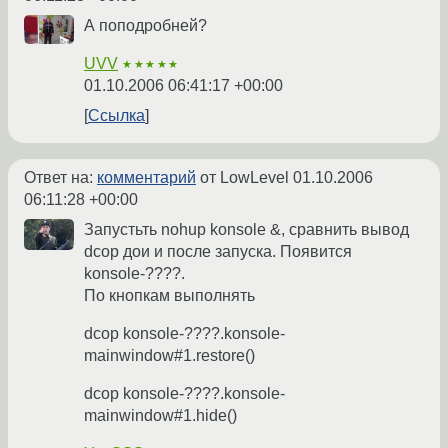
А поподробней?
UVV
★★★★★
01.10.2006 06:41:17 +00:00
Ссылка
Ответ на:
комментарий
от LowLevel
01.10.2006
06:11:28 +00:00
Запустьть nohup konsole &, сравнить вывод
dcop дои и после запуска. Появится
konsole-????.
По кнопкам выполнять
dcop konsole-????.konsole-
mainwindow#1.restore()
dcop konsole-????.konsole-
mainwindow#1.hide()