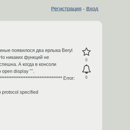
Регистрация
-
Вход
мные появилося два ярлыка Beryl
 Но никаких функций не
0
спешна. А когда в консоли
 open display "".
0
*********************************** Error:
 protocol specified