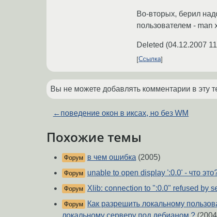
Во-вторых, берил надо
пользователем - man x
Deleted
(
04.12.2007 11
Ссылка
Вы не можете добавлять комментарии в эту т
←
поведение окон в иксах, но без WM
Похожие темы
в чем ошибка
(2005)
Форум
unable to open display ':0.0' - что это
Форум
Xlib: connection to ":0.0" refused by s
Форум
Как разрешить локальному пользов
Форум
локальному серверу под дебианом ?
(2004