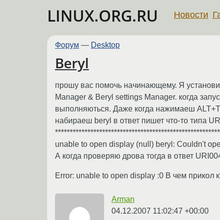
LINUX.ORG.RU
Новости
Г
Форум
—
Desktop
Beryl
прошу вас помочь начинающему. Я установил
Manager & Beryl settings Manager. когда зап
выполняються. Даже когда нажимаеш ALT+TAB
набираеш beryl в ответ пишет что-то типа URI00
******************************************************
unable to open display (null) beryl: Couldn't op
А когда проверяю дрова тогда в ответ URI004:~# 
Error: unable to open display :0 В чем прико
Arman
04.12.2007 11:02:47 +00:00