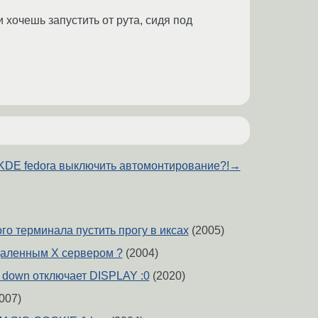
и хочешь запустить от рута, сидя под
KDE fedora выключить автомонтирование?!
→
ого терминала пустить прогу в иксах
(2005)
удаленным X сервером ?
(2004)
c down отключает DISPLAY :0
(2020)
007)