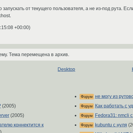
 запускать от текущего пользователя, а не из-под рута. Есл
host.
:15:08 +00:00
)
ему. Тема перемещена в архив.
Desktop
не могу из рутов
Форум
?
(2005)
Как работать с 
Форум
erver
(2005)
Fedora31: nmcli 
Форум
ателю коннектится к
kubuntu с нуля
(2
Форум
)