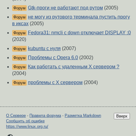
Gtk-проги не работают под рутом
(2005)
Форум
не могу из рутового терминала пустить прогу
Форум
в иксах
(2005)
Fedora31: nmcli c down отключает DISPLAY :0
Форум
(2020)
kubuntu с нуля
(2007)
Форум
Проблемы с Opera 6.0
(2002)
Форум
Как работать с удаленным X сервером ?
Форум
(2004)
проблемы с X сервером
(2004)
Форум
О Сервере
-
Правила форума
-
Разметка Markdown
Вверх
Сообщить об ошибке
https://www.linux.org.ru/