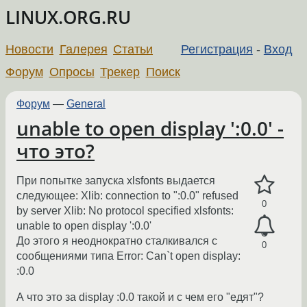
LINUX.ORG.RU
Новости
Галерея
Статьи
Регистрация
-
Вход
Форум
Опросы
Трекер
Поиск
Форум
—
General
unable to open display ':0.0' -
что это?
При попытке запуска xlsfonts выдается
следующее: Xlib: connection to ":0.0" refused
0
by server Xlib: No protocol specified xlsfonts:
unable to open display ':0.0'
До этого я неоднократно сталкивался с
0
сообщениями типа Error: Can`t open display:
:0.0
А что это за display :0.0 такой и с чем его "едят"?