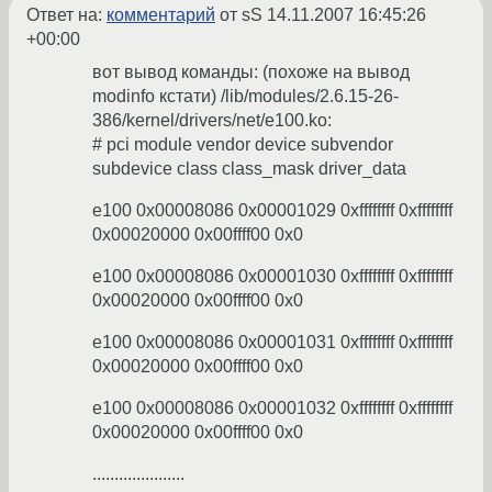
Ответ на:
комментарий
от sS
14.11.2007 16:45:26
+00:00
вот вывод команды: (похоже на вывод
modinfo кстати) /lib/modules/2.6.15-26-
386/kernel/drivers/net/e100.ko:
# pci module vendor device subvendor
subdevice class class_mask driver_data
e100 0x00008086 0x00001029 0xffffffff 0xffffffff
0x00020000 0x00ffff00 0x0
e100 0x00008086 0x00001030 0xffffffff 0xffffffff
0x00020000 0x00ffff00 0x0
e100 0x00008086 0x00001031 0xffffffff 0xffffffff
0x00020000 0x00ffff00 0x0
e100 0x00008086 0x00001032 0xffffffff 0xffffffff
0x00020000 0x00ffff00 0x0
.....................