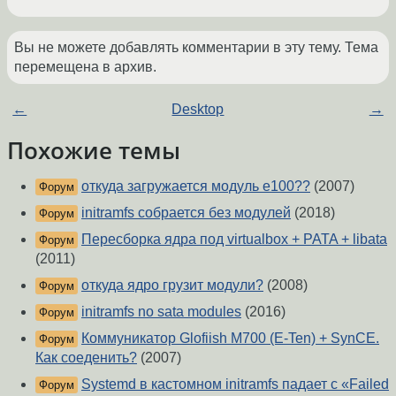
Вы не можете добавлять комментарии в эту тему. Тема
перемещена в архив.
←
Desktop
→
Похожие темы
откуда загружается модуль e100??
(2007)
Форум
initramfs собрается без модулей
(2018)
Форум
Пересборка ядра под virtualbox + PATA + libata
Форум
(2011)
откуда ядро грузит модули?
(2008)
Форум
initramfs no sata modules
(2016)
Форум
Коммуникатор Glofiish M700 (E-Ten) + SynCE.
Форум
Как соеденить?
(2007)
Systemd в кастомном initramfs падает с «Failed
Форум