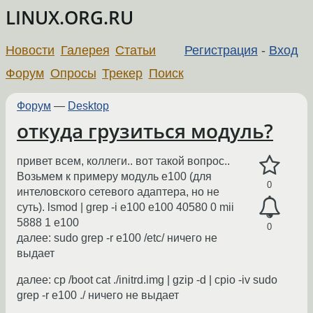
LINUX.ORG.RU
Новости
Галерея
Статьи
Регистрация
-
Вход
Форум
Опросы
Трекер
Поиск
Форум
—
Desktop
откуда грузиться модуль?
привет всем, коллеги.. вот такой вопрос..
Возьмем к примеру модуль e100 (для
0
интеловского сетевого адаптера, но не
суть). lsmod | grep -i e100 e100 40580 0 mii
5888 1 e100
0
далее: sudo grep -r e100 /etc/ ничего не
выдает
далее: cp /boot cat ./initrd.img | gzip -d | cpio -iv sudo
grep -r e100 ./ ничего не выдает