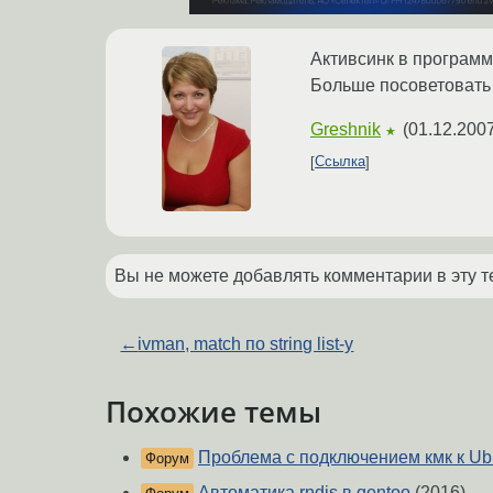
Активсинк в программа
Больше посоветовать 
Greshnik
(
01.12.2007
★
Ссылка
Вы не можете добавлять комментарии в эту т
←
ivman, match по string list-у
Похожие темы
Проблема с подключением кмк к Ub
Форум
Автоматика rndis в gentoo
(2016)