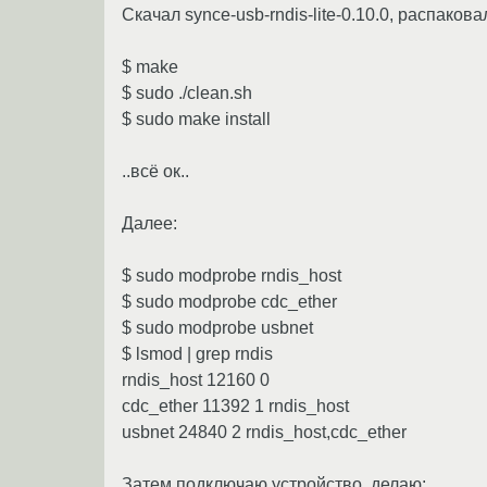
Скачал synce-usb-rndis-lite-0.10.0, распакова
$ make
$ sudo ./clean.sh
$ sudo make install
..всё ок..
Далее:
$ sudo modprobe rndis_host
$ sudo modprobe cdc_ether
$ sudo modprobe usbnet
$ lsmod | grep rndis
rndis_host 12160 0
cdc_ether 11392 1 rndis_host
usbnet 24840 2 rndis_host,cdc_ether
Затем подключаю устройство, делаю: