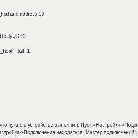
i_hcd and address 13
 to ttyUSB0
_host" | tail -1
о что нужно в устройстве выполнить Пуск->Настройки->Подк
Настройки->Подключения находяться "Мастер подключений", 