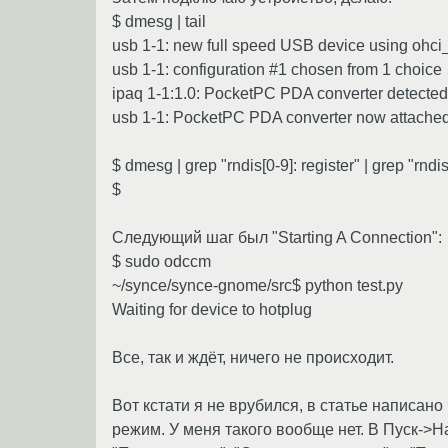
$ dmesg | tail
usb 1-1: new full speed USB device using ohc
usb 1-1: configuration #1 chosen from 1 choice
ipaq 1-1:1.0: PocketPC PDA converter detected
usb 1-1: PocketPC PDA converter now attached
$ dmesg | grep "rndis[0-9]: register" | grep "rndis
$
Следующий шаг был "Starting A Connection":
$ sudo odccm
~/synce/synce-gnome/src$ python test.py
Waiting for device to hotplug
Все, так и ждёт, ничего не происходит.
Вот кстати я не врубился, в статье написан
режим. У меня такого вообще нет. В Пуск->