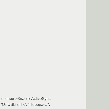
лючения->Значок ActiveSync
"От USB к ПК", "Передача",