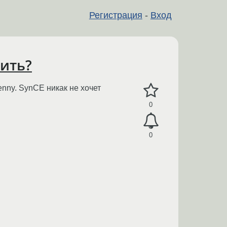
Регистрация
-
Вход
нить?
nny. SynCE никак не хочет
0
0