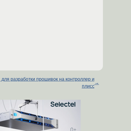
 для разработки прошивок на контроллер и
→
плисс