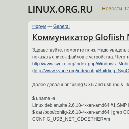
LINUX.ORG.RU
Новости
Г
Форум
—
General
Коммуникатор Glofiish M
Здравствуйте, помогите плиз. Надо увидеть
показать список файлов с устройства. Чего 
http://www.synce.org/index.php/Windows_Mob
(
http://www.synce.org/index.php/Building_Sy
Далее делал шаг "using USB and usb-rndis-lite
$ uname -a
Linux debian.site 2.6.18-4-xen-amd64 #1 SM
$ cat /boot/config-2.6.18-4-xen-amd64 | 
CONFIG_USB_NET_CDCETHER=m