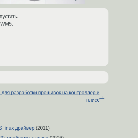
пустить.
с WM5.
 для разработки прошивок на контроллер и
→
плисс
 linux драйвер
(2011)
0, проблемы с synce
(2006)