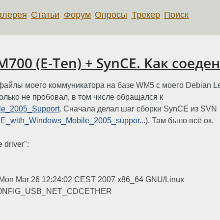
алерея
Статьи
Форум
Опросы
Трекер
Поиск
700 (E-Ten) + SynCE. Как соеде
 файлы моего коммуникатора на базе WM5 с моего Debian Le
только не пробовал, в том числе обращался к
ile_2005_Support
. Сначала делал шаг сборки SynCE из SVN
nCE_with_Windows_Mobile_2005_suppor...
). Там было всё ок.
 driver":
P Mon Mar 26 12:24:02 CEST 2007 x86_64 GNU/Linux
grep CONFIG_USB_NET_CDCETHER