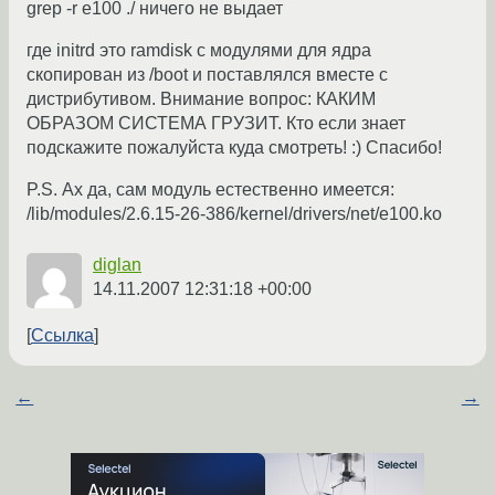
grep -r e100 ./ ничего не выдает
где initrd это ramdisk с модулями для ядра
скопирован из /boot и поставлялся вместе с
дистрибутивом. Внимание вопрос: КАКИМ
ОБРАЗОМ СИСТЕМА ГРУЗИТ. Кто если знает
подскажите пожалуйста куда смотреть! :) Спасибо!
P.S. Ах да, сам модуль естественно имеется:
/lib/modules/2.6.15-26-386/kernel/drivers/net/e100.ko
diglan
14.11.2007 12:31:18 +00:00
Ссылка
←
→