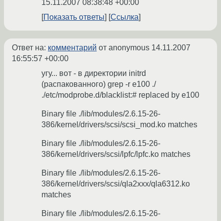
15.11.2007 08:38:48 +00:00
Показать ответы
Ссылка
Ответ на:
комментарий
от anonymous
14.11.2007
16:55:57 +00:00
угу... вот - в директории initrd
(распакованного) grep -r e100 ./
./etc/modprobe.d/blacklist:# replaced by e100
Binary file ./lib/modules/2.6.15-26-
386/kernel/drivers/scsi/scsi_mod.ko matches
Binary file ./lib/modules/2.6.15-26-
386/kernel/drivers/scsi/lpfc/lpfc.ko matches
Binary file ./lib/modules/2.6.15-26-
386/kernel/drivers/scsi/qla2xxx/qla6312.ko
matches
Binary file ./lib/modules/2.6.15-26-