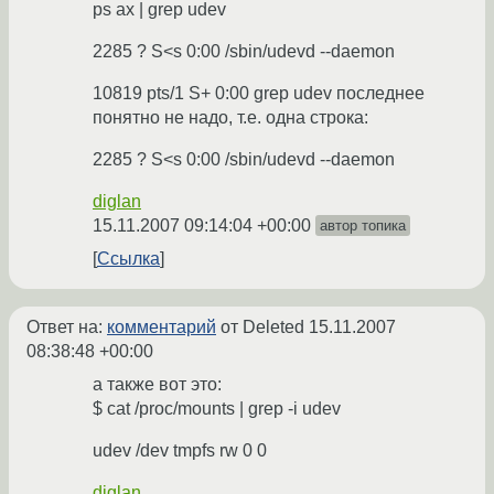
ps ax | grep udev
2285 ? S<s 0:00 /sbin/udevd --daemon
10819 pts/1 S+ 0:00 grep udev последнее
понятно не надо, т.е. одна строка:
2285 ? S<s 0:00 /sbin/udevd --daemon
diglan
15.11.2007 09:14:04 +00:00
автор топика
Ссылка
Ответ на:
комментарий
от Deleted
15.11.2007
08:38:48 +00:00
а также вот это:
$ cat /proc/mounts | grep -i udev
udev /dev tmpfs rw 0 0
diglan