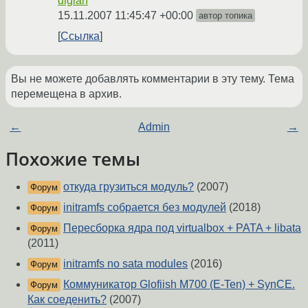
diglan
15.11.2007 11:45:47 +00:00
автор топика
Ссылка
Вы не можете добавлять комментарии в эту тему. Тема
перемещена в архив.
←
Admin
→
Похожие темы
откуда грузиться модуль?
(2007)
Форум
initramfs собрается без модулей
(2018)
Форум
Пересборка ядра под virtualbox + PATA + libata
Форум
(2011)
initramfs no sata modules
(2016)
Форум
Коммуникатор Glofiish M700 (E-Ten) + SynCE.
Форум
Как соеденить?
(2007)