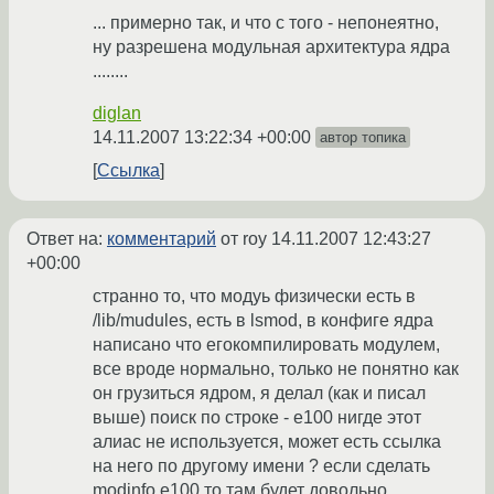
... примерно так, и что с того - непонеятно,
ну разрешена модульная архитектура ядра
........
diglan
14.11.2007 13:22:34 +00:00
автор топика
Ссылка
Ответ на:
комментарий
от roy
14.11.2007 12:43:27
+00:00
странно то, что модуь физически есть в
/lib/mudules, есть в lsmod, в конфиге ядра
написано что егокомпилировать модулем,
все вроде нормально, только не понятно как
он грузиться ядром, я делал (как и писал
выше) поиск по строке - e100 нигде этот
алиас не используется, может есть ссылка
на него по другому имени ? если сделать
modinfo e100 то там будет довольно