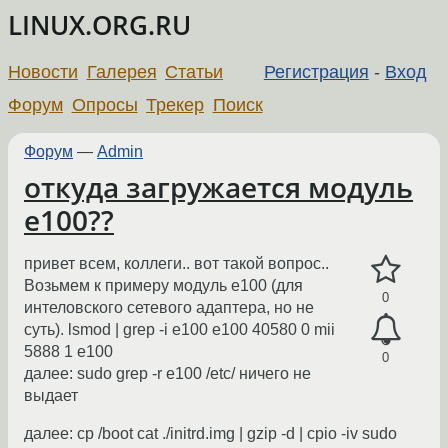
LINUX.ORG.RU
Новости
Галерея
Статьи
Регистрация
-
Вход
Форум
Опросы
Трекер
Поиск
Форум
—
Admin
откуда загружается модуль
e100??
привет всем, коллеги.. вот такой вопрос..
Возьмем к примеру модуль e100 (для
0
интеловского сетевого адаптера, но не
суть). lsmod | grep -i e100 e100 40580 0 mii
5888 1 e100
0
далее: sudo grep -r e100 /etc/ ничего не
выдает
далее: cp /boot cat ./initrd.img | gzip -d | cpio -iv sudo