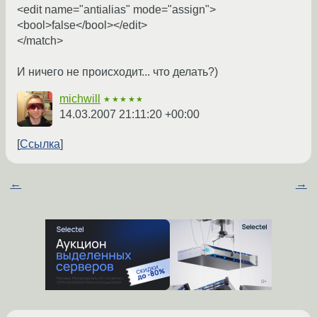
<edit name="antialias" mode="assign">
<bool>false</bool></edit>
</match>
И ничего не происходит... что делать?)
michwill
★★★★★
14.03.2007 21:11:20 +00:00
Ссылка
←
→