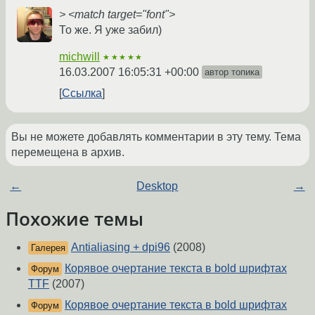
> <match target="font">
То же. Я уже забил)
michwill
★★★★★
16.03.2007 16:05:31 +00:00
автор топика
Ссылка
Вы не можете добавлять комментарии в эту тему. Тема
перемещена в архив.
←
Desktop
→
Похожие темы
Antialiasing + dpi96
(2008)
Галерея
Корявое очертание текста в bold шрифтах
Форум
TTF
(2007)
Корявое очертание текста в bold шрифтах
Форум