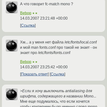
А что говорит fc-match mono ?
Bebop
★★
14.03.2007 23:21:48 +00:00
Ссылка
Хм... а у меня нет файла /etc/fonts/local.conf
и мой man fonts.conf про такой не знает - он
знает про /etc/fonts/fonts.conf
Bebop
★★
14.03.2007 23:25:42 +00:00
Показать ответ
Ссылка
>Если я хочу выключить antialiasing для
шрифта, содержащего в названии Mono...
Мне еще подумалось, что если хочется
чтобы критерием было именно слово mono