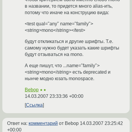
в названии, то придется много alias-ить,
потому что иначе на конструцию вида:
<test qual="any" name="family">
<string>mono</string></test>
будут откликаться и другие шрифты. Т.е.
самому нужно будет указать какие шрифты
будут отзываться на mono.
А еще пишут, что ...name="family">
<string>mono</string> есть deprecated и
нынче модно юзать monospace.
Bebop
★★
14.03.2007 23:33:36 +00:00
Ссылка
Ответ на:
комментарий
от Bebop
14.03.2007 23:25:42
+00:00