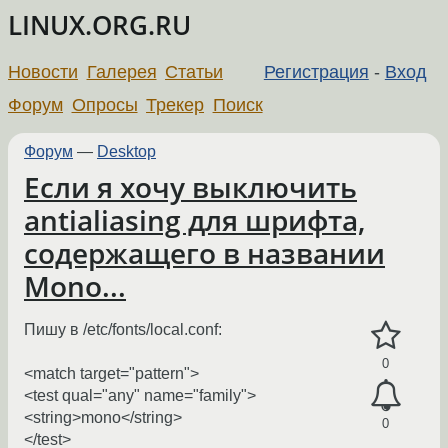
LINUX.ORG.RU
Новости
Галерея
Статьи
Регистрация
-
Вход
Форум
Опросы
Трекер
Поиск
Форум
—
Desktop
Если я хочу выключить
antialiasing для шрифта,
содержащего в названии
Mono...
Пишу в /etc/fonts/local.conf:
0
<match target="pattern">
<test qual="any" name="family">
<string>mono</string>
0
</test>