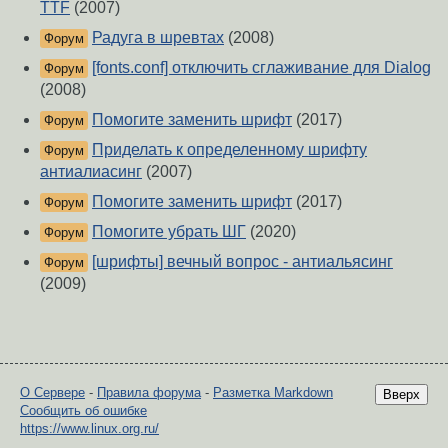
TTF
(2007)
Радуга в шревтах
(2008)
Форум
[fonts.conf] отключить сглаживание для Dialog
Форум
(2008)
Помогите заменить шрифт
(2017)
Форум
Приделать к определенному шрифту
Форум
антиалиасинг
(2007)
Помогите заменить шрифт
(2017)
Форум
Помогите убрать ШГ
(2020)
Форум
[шрифты] вечный вопрос - антиальясинг
Форум
(2009)
О Сервере
-
Правила форума
-
Разметка Markdown
Вверх
Сообщить об ошибке
https://www.linux.org.ru/