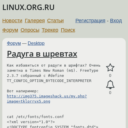
LINUX.ORG.RU
Новости
Галерея
Статьи
Регистрация
-
Вход
Форум
Опросы
Трекер
Поиск
Форум
—
Desktop
Радуга в шревтах
Как избавиться от радуги в шрифтах? Очень 
заметна в Times New Roman (m$). FreeType 
2.3.7 собранный с #define 
0
TT_CONFIG_OPTION_BYTECODE_INTERPRETER

Вот напиример: 
0
http://img375.imageshack.us/my.php?
image=tklorrvx5.png
cat /etc/fonts/fonts.conf

<?xml version="1.0"?>

<!DOCTYPE fontconfig SYSTEM "fonts.dtd">
