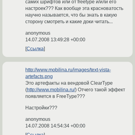
самих шрифтов или от freetype и/или его
настроек??? Как вообще эта красноватость
научно называется, что бы знать в какую
сторону смотреть и какие доки читать...
anonymous
14.07.2008 13:49:28 +00:00
Ссылка
http://www.mobilina.ru/images/text-vista-
artefacts.png
Это артефакты на вендовой ClearType
(
http://www.mobilina.ru/
) Отчего такой эффект
появляется в FreeType???
Настройки???
anonymous
14.07.2008 14:54:34 +00:00
Ссылка