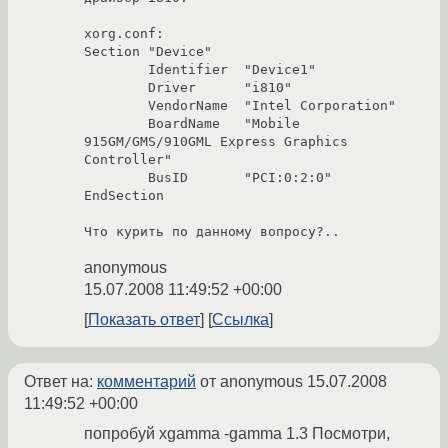
xorg.conf:

Section "Device"

        Identifier  "Device1"

        Driver      "i810"

        VendorName  "Intel Corporation"

        BoardName   "Mobile 
915GM/GMS/910GML Express Graphics 
Controller"

        BusID       "PCI:0:2:0"

EndSection

Что курить по данному вопросу?..
anonymous
15.07.2008 11:49:52 +00:00
Показать ответ
Ссылка
Ответ на:
комментарий
от anonymous
15.07.2008
11:49:52 +00:00
попробуй xgamma -gamma 1.3 Посмотри,