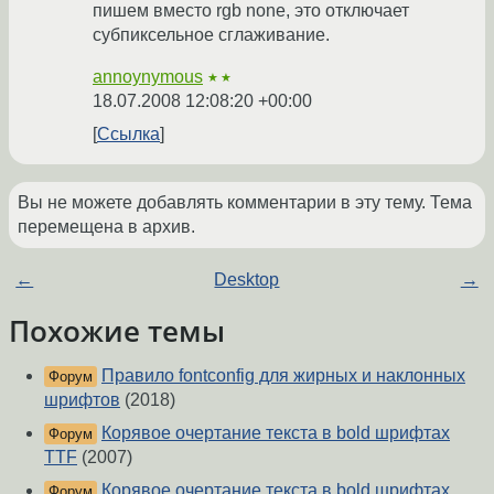
пишем вместо rgb none, это отключает
субпиксельное сглаживание.
annoynymous
★★
18.07.2008 12:08:20 +00:00
Ссылка
Вы не можете добавлять комментарии в эту тему. Тема
перемещена в архив.
←
Desktop
→
Похожие темы
Правило fontconfig для жирных и наклонных
Форум
шрифтов
(2018)
Корявое очертание текста в bold шрифтах
Форум
TTF
(2007)
Корявое очертание текста в bold шрифтах
Форум