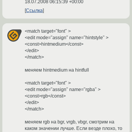
18.07.2008 06:15:39 +00:00
Ссылка
<match target="font" >
<edit mode="assign" name="hintstyle" >
<const>hintmedium</const>
</edit>
</match>
меняем hintmedium на hintfull
<match target="font" >
<edit mode="assign" name="rgba" >
<const>rgb</const>
</edit>
</match>
меняем rgb на bgr, vrgb, vbgr, смотрим на
каком значении лучше. Если везде плохо, то