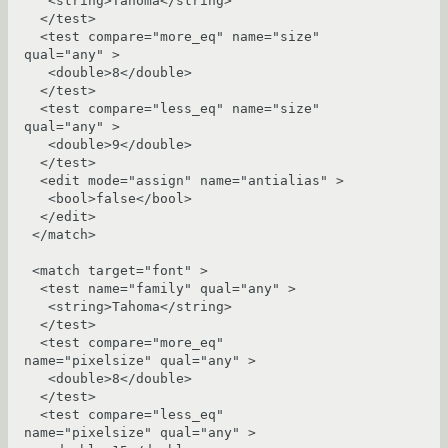
   <string>Tahoma</string>

  </test>

  <test compare="more_eq" name="size" 
qual="any" >

   <double>8</double>

  </test>

  <test compare="less_eq" name="size" 
qual="any" >

   <double>9</double>

  </test>

  <edit mode="assign" name="antialias" >

   <bool>false</bool>

  </edit>

 </match>

 <match target="font" >

  <test name="family" qual="any" >

   <string>Tahoma</string>

  </test> 

  <test compare="more_eq" 
name="pixelsize" qual="any" >

   <double>8</double>

  </test>

  <test compare="less_eq" 
name="pixelsize" qual="any" >
