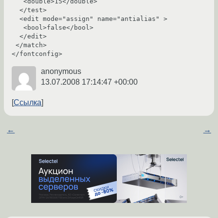
   <double>15</double>

  </test>

  <edit mode="assign" name="antialias" >

   <bool>false</bool>

  </edit>

 </match>

</fontconfig>
anonymous
13.07.2008 17:14:47 +00:00
Ссылка
←
→