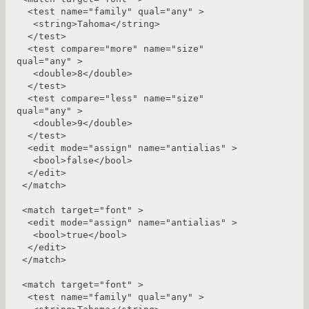
  <test name="family" qual="any" >

   <string>Tahoma</string>

  </test>

  <test compare="more" name="size" 
qual="any" >

   <double>8</double>

  </test>

  <test compare="less" name="size" 
qual="any" >

   <double>9</double>

  </test>

  <edit mode="assign" name="antialias" >

   <bool>false</bool>

  </edit>

 </match>

 <match target="font" >

  <edit mode="assign" name="antialias" >

   <bool>true</bool>

  </edit>

 </match>

 <match target="font" >

  <test name="family" qual="any" >
