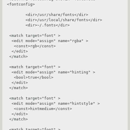
<fontconfig>

	<dir>/usr/share/fonts</dir>

	<dir>/usr/local/share/fonts</dir>

	<dir>~/.fonts</dir>

 <match target="font" >

  <edit mode="assign" name="rgba" >

   <const>rgb</const>

  </edit>

 </match>

 <match target="font" >

  <edit mode="assign" name="hinting" >

   <bool>true</bool>

  </edit>

 </match>

 <match target="font" >

  <edit mode="assign" name="hintstyle" >

   <const>hintmedium</const>

  </edit>

 </match>

 <match target="font" >
