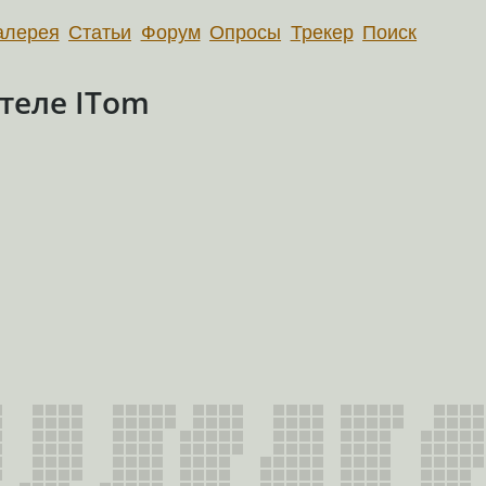
алерея
Статьи
Форум
Опросы
Трекер
Поиск
теле ITom