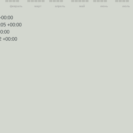
февраль
март
апрель
май
июнь
июль
+00:00
:05 +00:00
00:00
2 +00:00