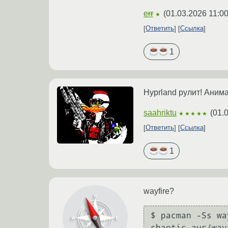
err
(
01.03.2026 11:00
★
Ответить
Ссылка
1
Hyprland рулит! Аним
saahriktu
(
01.
★★★★★
Ответить
Ссылка
1
wayfire?
$ pacman -Ss wa
chaotic-aur/way