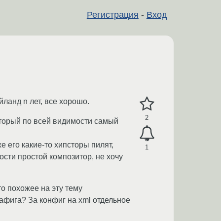
Регистрация
-
Вход
йланд n лет, все хорошо.
2
оторый по всей видимости самый
е его какие-то хипсторы пилят,
1
сти простой композитор, не хочу
то похожее на эту тему
 нафига? За конфиг на xml отдельное