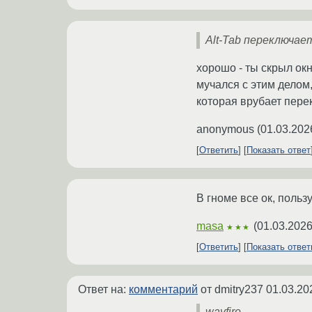
Alt-Tab переключае
хорошо - ты скрыл ок
мучался с этим дело
которая врубает перек
anonymous
(
01.03.202
Ответить
Показать ответ
В гноме все ок, пользу
masa
(
01.03.2026
★★★
Ответить
Показать отве
Ответ на:
комментарий
от dmitry237
01.03.20
wayfire