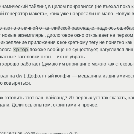
динамический тайлинг, в целом понравился (не въехал пока 
 генератор макета», коих уже набросали не мало. Новую вер
тают в отличной от английской раскладке, надеюсь ошиба
т новые экземпляры, диологовое окно открывает на первом 
рикрепление приложения к конкретному тегу не понятно как 
xprop
налога
похоже вообще не существует, нагуглился лиш
асные заголовки окон… их не убрать.
 хорошо работает (думаю им впринципе можно как стековы
ван на dwl). Дефолтный конфиг — мешанина из динамическ
о ковыряться.
к готовить этот ваш вайланд? Из первых уст так сказать, к
шали. Делитесь опытом, скриптами и прочее.
026 16:23:08 +00:00
(всего исправлений: 1)