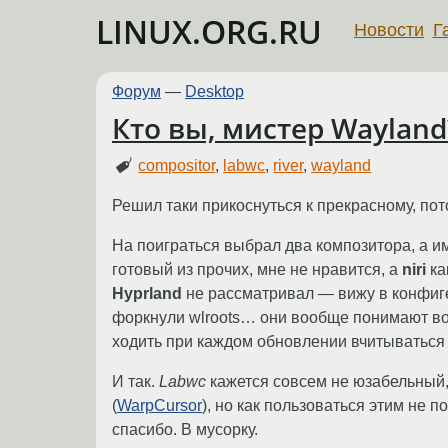
LINUX.ORG.RU
Новости
Г
Форум
—
Desktop
Кто вы, мистер Wayland
compositor
,
labwc
,
river
,
wayland
Решил таки прикоснуться к прекрасному, пот
На поиграться выбрал два композитора, а и
готовый из прочих, мне не нравится, а
niri
ка
Hyprland
не рассматривал — вижу в конфи
форкнули wlroots… они вообще понимают во 
ходить при каждом обновлении вчитываться в
И так.
Labwc
кажется совсем не юзабельный, 
(
WarpCursor
), но как пользоваться этим не 
спасибо. В мусорку.