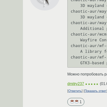
    3D wayland compositor

chaotic-aur/way
    3D wayland compositor

chaotic-aur/way
    Additional plugins for Wayfire

chaotic-aur/wcm
    Wayfire Configuration Manager

chaotic-aur/wf-
    A library for managing configuration files, written for wayfire

chaotic-aur/wf-
Можно попробовать р
dmitry237
(
01.
★★★★★
Ответить
Показать ответ
1