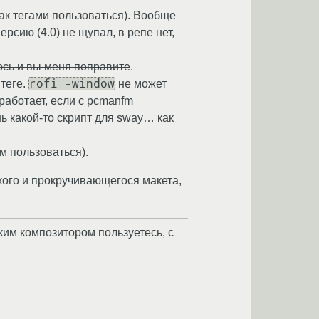
как тегами пользоваться). Вообще
сию (4.0) не щупал, в репе нет,
юсь и вы меня поправите
.
rofi -window
теге.
не может
работает, если с pcmanfm
ь какой-то скрипт для sway… как
м пользоваться).
ого и прокручивающегося макета,
аким композитором пользуетесь, с