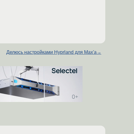
Делюсь настройками Hyprland для Max'а
→