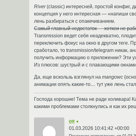
River
(classic) интересней, простой конфиг, 
концепция у него интересная — «напиши свой
лень разбираться с опакечиванием.
Самый главный недостаток — хоткеи не рабо
Transmission ведет себя неадекватно, плоди
переключить фокус на окно в другом теге. П
сработало, то transmission/telegram никак, а
получить информацию о приложении? Эти уж
Из плюсов: шустрый и с плавающими окнами
Да, еще вскользь взглянул на
mangowc
(осно
анимации опять какие-то… тут уже лень стал
Господа хорошие! Тема не ради холивара! Ка
какими проблемами столкнулись и как их ре
err
★
01.03.2026 10:41:42 +00:00
Последнее исправление: err
01.03.2