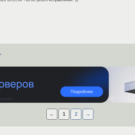
.
←
1
2
→