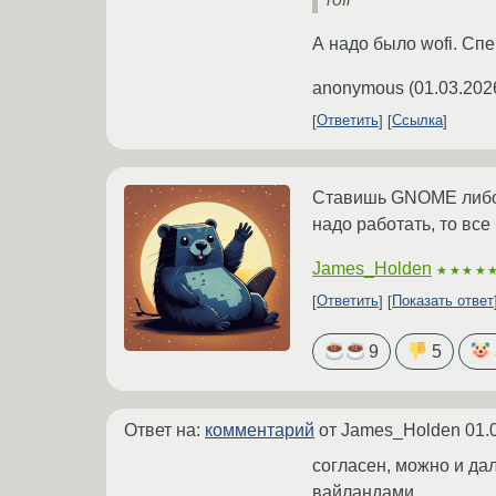
А надо было wofi. Сп
anonymous
(
01.03.202
Ответить
Ссылка
Ставишь GNOME либо K
надо работать, то все
James_Holden
★★★★
Ответить
Показать ответ
9
5
Ответ на:
комментарий
от James_Holden
01.
согласен, можно и да
вайландами.