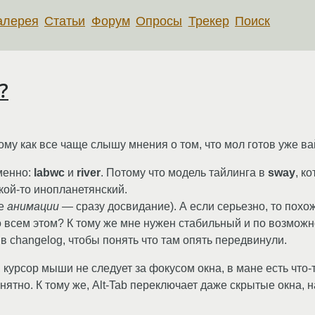
алерея
Статьи
Форум
Опросы
Трекер
Поиск
?
ому как все чаще слышу мнения о том, что мол готов уже ва
менно:
labwc
и
river
. Потому что модель тайлинга в
sway
, к
кой-то инопланетянский.
ге
анимации
— сразу досвидание). А если серьезно, то похож
всем этом? К тому же мне нужен стабильный и по возможно
 changelog, чтобы понять что там опять передвинули.
курсор мыши не следует за фокусом окна, в мане есть что-
понятно. К тому же, Alt-Tab переключает даже скрытые окна,