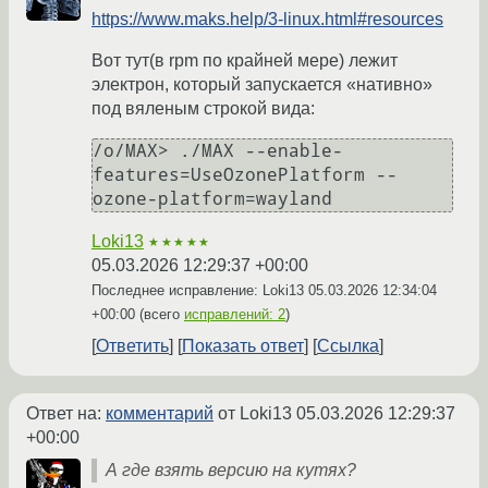
https://www.maks.help/3-linux.html#resources
Вот тут(в rpm по крайней мере) лежит
электрон, который запускается «нативно»
под вяленым строкой вида:
/o/MAX> ./MAX --enable-
features=UseOzonePlatform --
ozone-platform=wayland
Loki13
★★★★★
05.03.2026 12:29:37 +00:00
Последнее исправление: Loki13
05.03.2026 12:34:04
+00:00
(всего
исправлений: 2
)
Ответить
Показать ответ
Ссылка
Ответ на:
комментарий
от Loki13
05.03.2026 12:29:37
+00:00
А где взять версию на кутях?