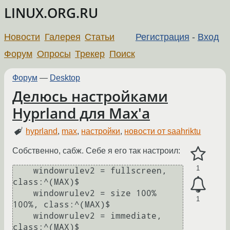
LINUX.ORG.RU
Новости
Галерея
Статьи
Регистрация
-
Вход
Форум
Опросы
Трекер
Поиск
Форум
—
Desktop
Делюсь настройками
Hyprland для Max'а
hyprland
,
max
,
настройки
,
новости от saahriktu
Собственно, сабж. Себе я его так настроил:
1
    windowrulev2 = fullscreen, 
class:^(MAX)$

    windowrulev2 = size 100% 
1
100%, class:^(MAX)$

    windowrulev2 = immediate, 
class:^(MAX)$
