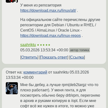
У меня из репозитория
https://download.max.ru/linux/alt/
.
На официальном сайте перечислены другие
репозитории для Debian / Ubuntu и RHEL /
CentOS / AlmaLinux / Oracle Linux -
https://download.max.ru/linux-repos
.
saahriktu
★★★★★
05.03.2026 13:53:34 +00:00
автор топика
Ответить
Показать ответ
Ссылка
Ответ на:
комментарий
от saahriktu
05.03.2026
13:53:34 +00:00
Мне бы дебку, а лучше rpm(deb2targz что-то
плохо работает). У меня гента, я для
посмотреть обычно беру drb\rpm, перегоняю
в архив и руками копирую в /opt. Если мне
софт всё же нужен в итоге, то можно уже