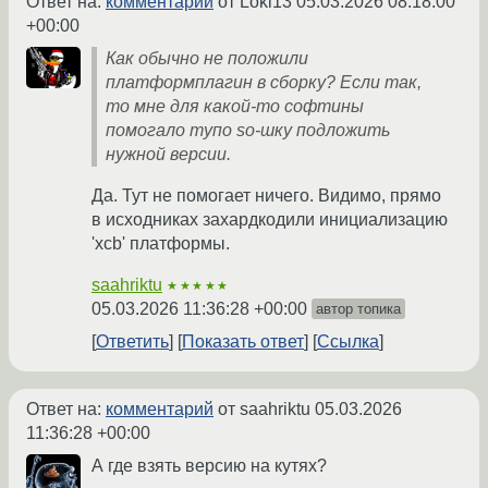
Ответ на:
комментарий
от Loki13
05.03.2026 08:18:00
+00:00
Как обычно не положили
платформплагин в сборку? Если так,
то мне для какой-то софтины
помогало тупо so-шку подложить
нужной версии.
Да. Тут не помогает ничего. Видимо, прямо
в исходниках захардкодили инициализацию
'xcb' платформы.
saahriktu
★★★★★
05.03.2026 11:36:28 +00:00
автор топика
Ответить
Показать ответ
Ссылка
Ответ на:
комментарий
от saahriktu
05.03.2026
11:36:28 +00:00
А где взять версию на кутях?