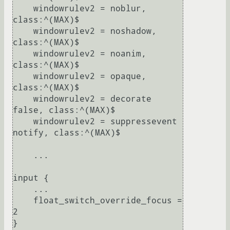
    windowrulev2 = noblur, 
class:^(MAX)$

    windowrulev2 = noshadow, 
class:^(MAX)$

    windowrulev2 = noanim, 
class:^(MAX)$

    windowrulev2 = opaque, 
class:^(MAX)$

    windowrulev2 = decorate 
false, class:^(MAX)$

    windowrulev2 = suppressevent 
notify, class:^(MAX)$

    ...

input {

    ...

    float_switch_override_focus = 
2

}
