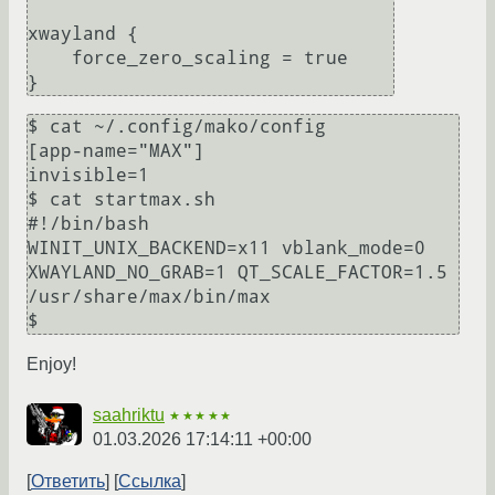
xwayland {

    force_zero_scaling = true

$ cat ~/.config/mako/config

[app-name="MAX"]

invisible=1

$ cat startmax.sh

#!/bin/bash

WINIT_UNIX_BACKEND=x11 vblank_mode=0 
XWAYLAND_NO_GRAB=1 QT_SCALE_FACTOR=1.5 
/usr/share/max/bin/max

Enjoy!
saahriktu
★★★★★
01.03.2026 17:14:11 +00:00
Ответить
Ссылка