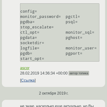
config=            
monitor_password=  pgctl=             
pgdba=             psql=              
stop_escalate=

ctl_opt=           monitor_sql=       
pgdata=            pghost=            
socketdir=

logfile=           monitor_user=      
pgdb=              pgport=            
ascor
28.02.2019 14:36:34 +00:00
автор топика
Ссылка
2 октября 2019 г.
не знаю, насколько еще актуально, но Вы