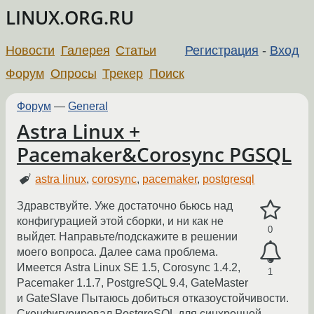
LINUX.ORG.RU
Новости
Галерея
Статьи
Регистрация
-
Вход
Форум
Опросы
Трекер
Поиск
Форум
—
General
Astra Linux +
Pacemaker&Corosync PGSQL
astra linux
,
corosync
,
pacemaker
,
postgresql
Здравствуйте. Уже достаточно бьюсь над
конфигурацией этой сборки, и ни как не
0
выйдет. Направьте/подскажите в решении
моего вопроса. Далее сама проблема.
Имеется Astra Linux SE 1.5, Corosync 1.4.2,
1
Pacemaker 1.1.7, PostgreSQL 9.4, GateMaster
и GateSlave Пытаюсь добиться отказоустойчивости.
Сконфигурировал PostgreSQL для синхронной