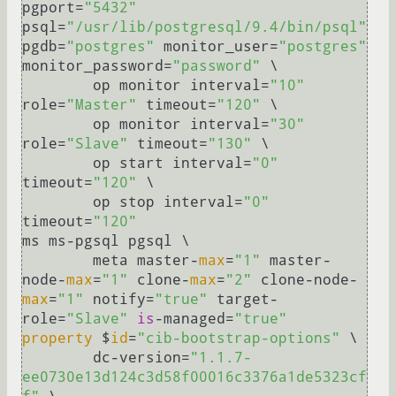
pgport=
"5432"
psql=
"/usr/lib/postgresql/9.4/bin/psql"
pgdb=
"postgres"
 monitor_user=
"postgres"
monitor_password=
"password"
 \

        op monitor interval=
"10"
role=
"Master"
 timeout=
"120"
 \

        op monitor interval=
"30"
role=
"Slave"
 timeout=
"130"
 \

        op start interval=
"0"
timeout=
"120"
 \

        op stop interval=
"0"
timeout=
"120"
ms ms-pgsql pgsql \

        meta master-
max
=
"1"
 master-
node-
max
=
"1"
 clone-
max
=
"2"
 clone-node-
max
=
"1"
 notify=
"true"
 target-
role=
"Slave"
is
-managed=
"true"
property
 $
id
=
"cib-bootstrap-options"
 \

        dc-version=
"1.1.7-
ee0730e13d124c3d58f00016c3376a1de5323cf