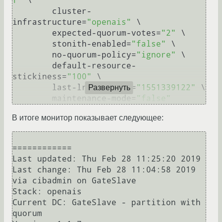
f"
 \

        cluster-
infrastructure=
"openais"
 \

        expected-quorum-votes=
"2"
 \

        stonith-enabled=
"false"
 \

        no-quorum-policy=
"ignore"
 \

        default-resource-
stickiness=
"100"
 \

        last-lrm-refresh=
"1551339122"
 \

Развернуть
        maintenance-mode=
"false"
В итоге монитор показывает следующее:
============

Last updated: Thu Feb 28 11:25:20 2019

Last change: Thu Feb 28 11:04:58 2019 
via cibadmin on GateSlave

Stack: openais

Current DC: GateSlave - partition with 
quorum
