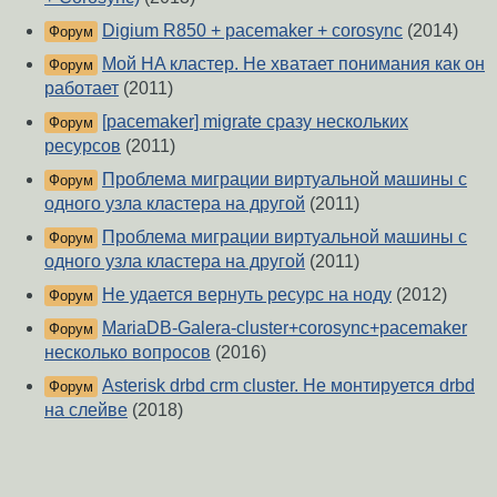
Digium R850 + pacemaker + corosync
(2014)
Форум
Мой HA кластер. Не хватает понимания как он
Форум
работает
(2011)
[pacemaker] migrate сразу нескольких
Форум
ресурсов
(2011)
Проблема миграции виртуальной машины с
Форум
одного узла кластера на другой
(2011)
Проблема миграции виртуальной машины с
Форум
одного узла кластера на другой
(2011)
Не удается вернуть ресурс на ноду
(2012)
Форум
MariaDB-Galera-cluster+corosync+pacemaker
Форум
несколько вопросов
(2016)
Asterisk drbd crm cluster. Не монтируется drbd
Форум
на слейве
(2018)