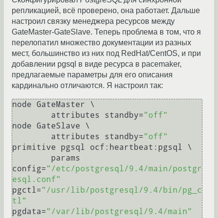
репликацией, всё проверено, она работает. Дальше
настроил связку менеджера ресурсов между
GateMaster-GateSlave. Теперь проблема в том, что я
перелопатил множество документации из разных
мест, большинство из них под RedHat/CentOS, и при
добавлении pgsql в виде ресурса в pacemaker,
предлагаемые параметры для его описания
кардинально отличаются. Я настроил так:
node GateMaster \

        attributes standby=
"off"
node GateSlave \

        attributes standby=
"off"
primitive pgsql ocf:heartbeat:pgsql \

        params 
config=
"/etc/postgresql/9.4/main/postgr
esql.conf"
pgctl=
"/usr/lib/postgresql/9.4/bin/pg_c
tl"
pgdata=
"/var/lib/postgresql/9.4/main"