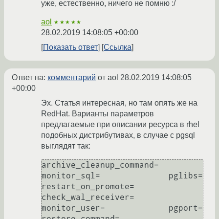
уже, естественно, ничего не помню :/
aol
★★★★★
28.02.2019 14:08:05 +00:00
Показать ответ
Ссылка
Ответ на:
комментарий
от aol
28.02.2019 14:08:05
+00:00
Эх. Статья интересная, но там опять же на
RedHat. Варианты параметров
предлагаемые при описании ресурса в rhel
подобных дистрибутивах, в случае с pgsql
выглядят так:
archive_cleanup_command=  
monitor_sql=              pglibs=                   
restart_on_promote=

check_wal_receiver=       
monitor_user=             pgport=                   
restore_command=
