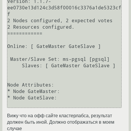
Version: 1.1.7-
ee0730e13d124c3d58f00016c3376a1de5323cf
f

2 Nodes configured, 2 expected votes

2 Resources configured.

============

Online: [ GateMaster GateSlave ]

 Master/Slave Set: ms-pgsql [pgsql]

     Slaves: [ GateMaster GateSlave ]

Node Attributes:

* Node GateMaster:

* Node GateSlave:

Вижу что на офф сайте кластерлабса, результат
должен быть иной. Должно отображаться в моем
случае