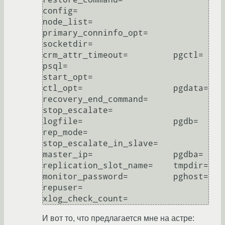
config=                   
node_list=                
primary_conninfo_opt=     
socketdir=

crm_attr_timeout=         pgctl=                    
psql=                     
start_opt=

ctl_opt=                  pgdata=                   
recovery_end_command=     
stop_escalate=

logfile=                  pgdb=                     
rep_mode=                 
stop_escalate_in_slave=

master_ip=                pgdba=                    
replication_slot_name=    tmpdir=

monitor_password=         pghost=                   
repuser=                  
И вот то, что предлагается мне на астре: