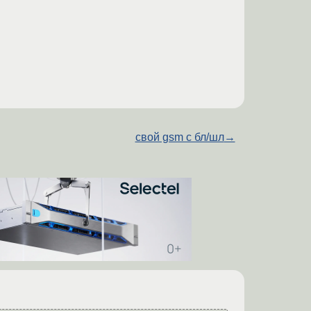
свой gsm с бл/шл
→