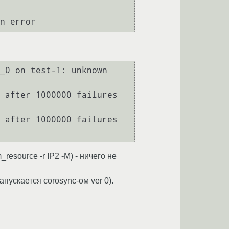
esource -r IP2 -M) - ничего не
пускается corosync-ом ver 0).