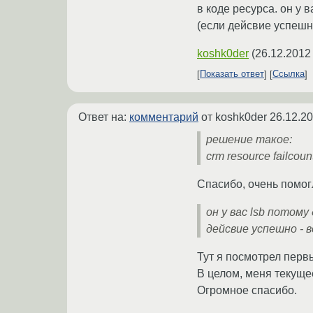
в коде ресурса. он у 
(если дейсвие успешно
koshk0der
(
26.12.2012
Показать ответ
Ссылка
Ответ на:
комментарий
от koshk0der
26.12.20
решение такое:
crm resource failcoun
Спасибо, очень помог
он у вас lsb потом
дейсвие успешно - в
Тут я посмотрел перв
В целом, меня текуще
Огромное спасибо.