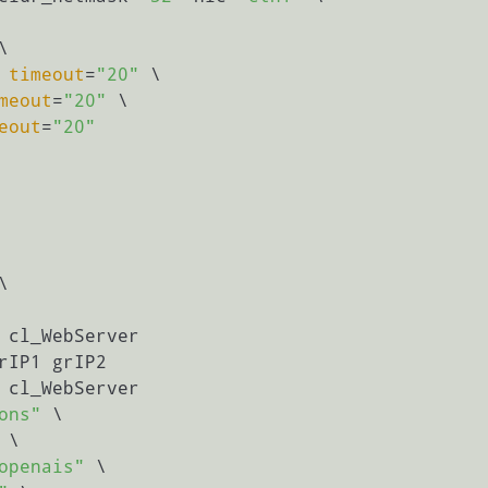


timeout
=
"20"
 \

meout
=
"20"
 \

eout
=
"20"


 cl_WebServer

rIP1 grIP2

 cl_WebServer

ons"
 \

 \

openais"
 \
