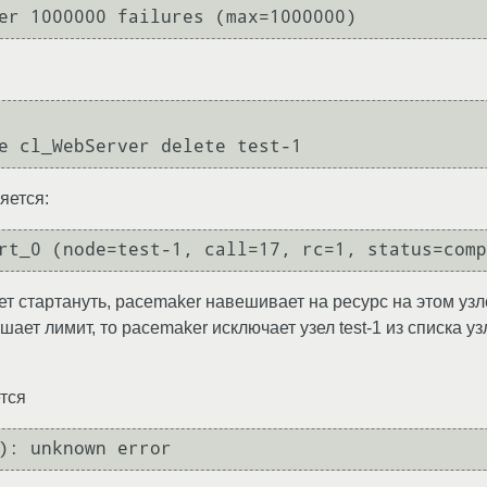
яется:
ет стартануть, pacemaker навешивает на ресурс на этом узле 
вышает лимит, то pacemaker исключает узел test-1 из списка 
ется