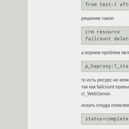
решение такое:
crm resource

а корнем проблем явл
то есть ресурс не мож
так как failcount пре
cl_WebServer.
искать откуда появля