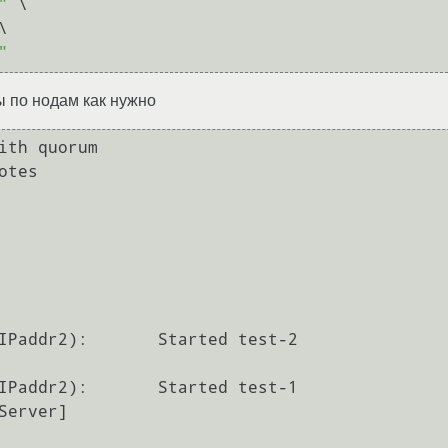
"
 \

\

"
 по нодам как нужно
ith quorum

tes
