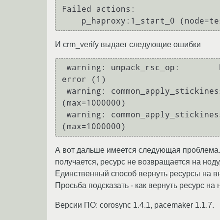
Failed actions:

И crm_verify выдает следующие ошибки
 warning: unpack_rsc_op: 	Processing failed op p_haproxy:1_last_failure_0 on test-1: unknown 
error (1)

 warning: common_apply_stickiness: 	Forcing cl_WebServer away from test-1 after 1000000 failures 
(max=1000000)

 warning: common_apply_stickiness: 	Forcing cl_WebServer away from test-1 after 1000000 failures 
А вот дальше имеется следующая проблема. Ко
получается, ресурс не возвращается на ноду,
Единственный способ вернуть ресурсы на вно
Просьба подсказать - как вернуть ресурс на 
Версии ПО: corosync 1.4.1, pacemaker 1.1.7.