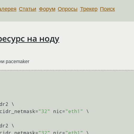
алерея
Статьи
Форум
Опросы
Трекер
Поиск
ресурс на ноду
ии pacemaker
r2 \

cidr_netmask=
"32"
 nic=
"eth1"
 \

r2 \

cidr_netmask=
"32"
 nic=
"eth1"
 \
