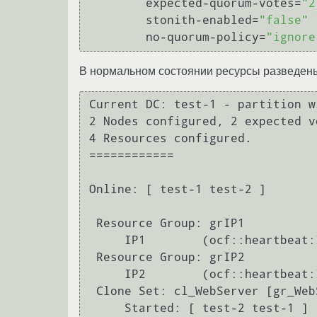
	expected-quorum-votes=
"2
	stonith-enabled=
"false"
 
	no-quorum-policy=
"ignore
В нормальном состоянии ресурсы разведены
Current DC: test-1 - partition w
2 Nodes configured, 2 expected vo
4 Resources configured.

============

Online: [ test-1 test-2 ]

 Resource Group: grIP1

     IP1	(ocf::heartbeat:IPaddr2):	Started test-2

 Resource Group: grIP2

     IP2	(ocf::heartbeat:IPaddr2):	Started test-1

 Clone Set: cl_WebServer [gr_WebServer]
