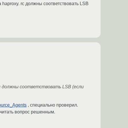
та haproxy. rc должны соответствовать LSB
. rc должны соответствовать LSB (если
source_Agents
, специально проверил.
считать вопрос решенным.