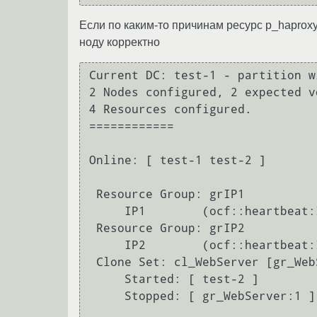
Если по каким-то причинам ресурс p_haproxy
ноду корректно
Current DC: test-1 - partition w
2 Nodes configured, 2 expected vo
4 Resources configured.

============

Online: [ test-1 test-2 ]

 Resource Group: grIP1

     IP1	(ocf::heartbeat:IPaddr2):	Started test-2

 Resource Group: grIP2

     IP2	(ocf::heartbeat:IPaddr2):	Started test-2

 Clone Set: cl_WebServer [gr_WebServer]

     Started: [ test-2 ]

     Stopped: [ gr_WebServer:1 ]
