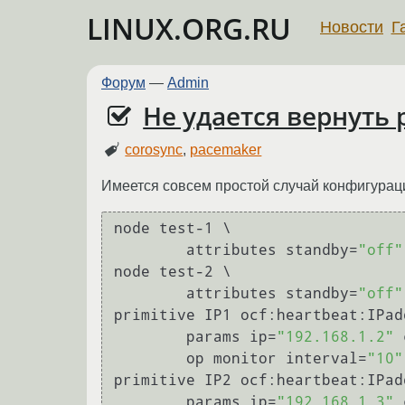
LINUX.ORG.RU
Новости
Г
Форум
—
Admin
Не удается вернуть 
corosync
,
pacemaker
Имеется совсем простой случай конфигурац
node test-1 \

	attributes standby=
"off"
node test-2 \

	attributes standby=
"off"
primitive IP1 ocf:heartbeat:IPadd
	params ip=
"192.168.1.2"
 
	op monitor interval=
"10"
primitive IP2 ocf:heartbeat:IPadd
	params ip=
"192.168.1.3"
 