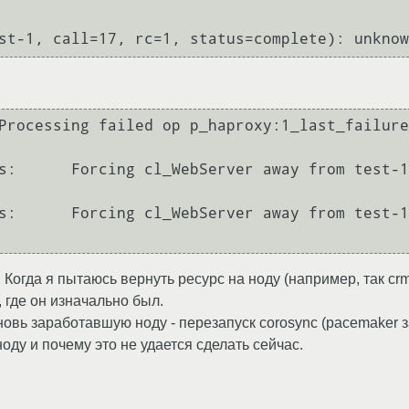
гда я пытаюсь вернуть ресурс на ноду (например, так crm_r
 где он изначально был.
вь заработавшую ноду - перезапуск corosync (pacemaker за
ноду и почему это не удается сделать сейчас.