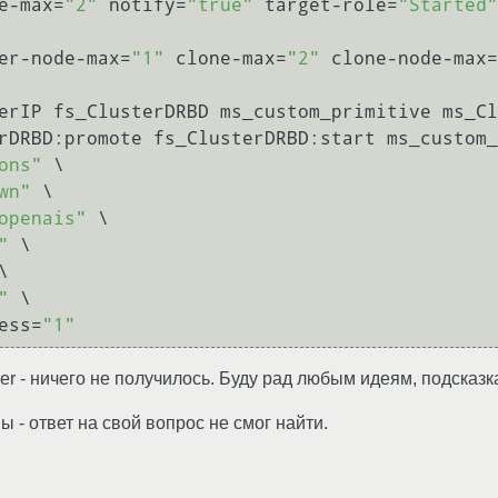
e-max=
"2"
 notify=
"true"
 target-role=
"Started"
er-node-max=
"1"
 clone-max=
"2"
 clone-node-max=
erIP fs_ClusterDRBD ms_custom_primitive ms_Cl
rDRBD:promote fs_ClusterDRBD:start ms_custom_
ons"
 \

wn"
 \

openais"
 \

"
 \

\

"
 \

ess=
"1"
er - ничего не получилось. Буду рад любым идеям, подсказ
- ответ на свой вопрос не смог найти.