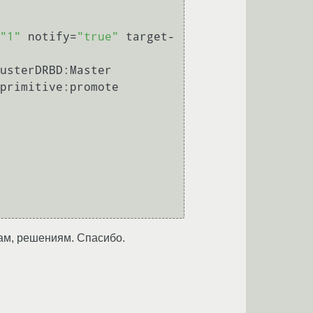
"1"
 notify=
"true"
 target-
usterDRBD:Master

primitive:promote

кам, решениям. Спасибо.