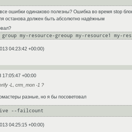
е все ошибки одинаково полезны? Ошибка во время stop бло
для останова должен быть абсолютно надёжным
овал?
 group my-resource-greoup my-resource1 my-res
013 04:23:42 +00:00
)
3 17:05:47 +00:00
ify -L, crm_mon -1 ?
ломастеры разные, но я бы посоветовал
ive --failcount
013 04:25:15 +00:00
)