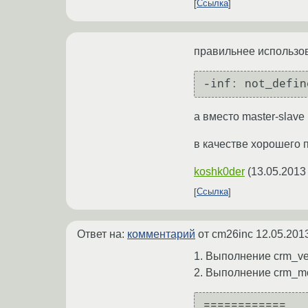
Ссылка
правильнее использоват
-inf: not_defin
а вместо master-slave
в качестве хорошего
koshk0der
(
13.05.2013
Ссылка
Ответ на:
комментарий
от cm26inc
12.05.201
1. Выполнение crm_ver
2. Выполнение crm_mo
============
