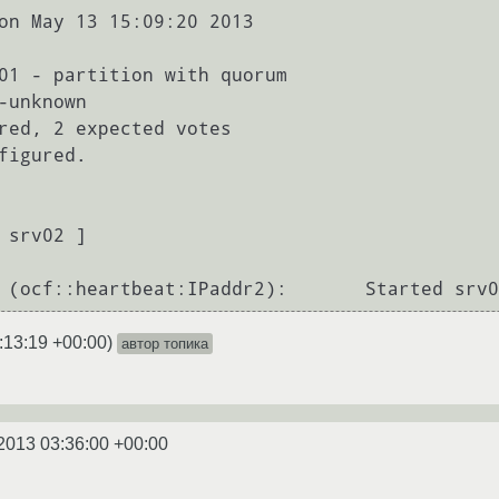
on May 13 15:09:20 2013

01 - partition with quorum

-unknown

red, 2 expected votes

figured.

 srv02 ]

:13:19 +00:00
)
автор топика
2013 03:36:00 +00:00