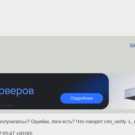
sa
получилось»? Ошибки, логи есть? Что говорят crm_verify -L,
7:05:47 +00:00
)