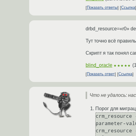
Показать ответы
Ссылка
drbd_resource=«r0» de
Тут точно всё правил
Скрипт я так понял 
blind_oracle
(
★★★★★
Показать ответ
Ссылка
Что не удалось: на
Порог для миграц
crm_resource 
parameter-valu
crm_resource 