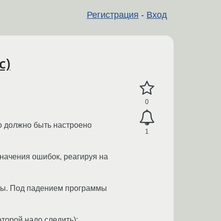
Регистрация
-
Вход
c)
0
то должно быть настроено
1
 значения ошибок, реагируя на
ммы. Под падением программы
торой надо следить):