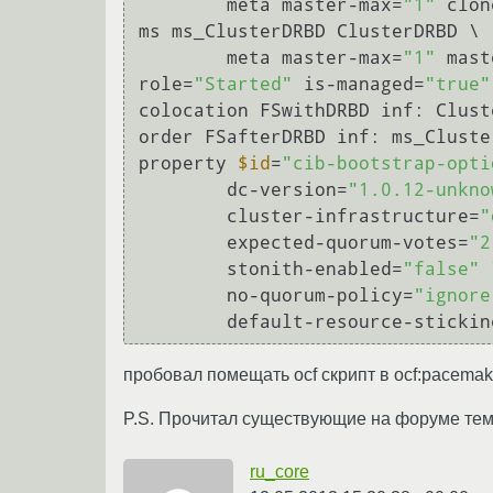
	meta master-max=
"1"
 clon
ms ms_ClusterDRBD ClusterDRBD \

	meta master-max=
"1"
 mast
role=
"Started"
 is-managed=
"true"
colocation FSwithDRBD inf: Clust
order FSafterDRBD inf: ms_Cluste
property 
$id
=
"cib-bootstrap-opti
	dc-version=
"1.0.12-unkno
	cluster-infrastructure=
"
	expected-quorum-votes=
"2
	stonith-enabled=
"false"
 
	no-quorum-policy=
"ignore
	default-resource-stickin
пробовал помещать ocf скрипт в ocf:pacemak
P.S. Прочитал существующие на форуме темы 
ru_core