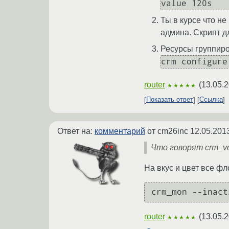
value 120s
Ты в курсе что н
админа. Скрипт 
Ресурсы группир
crm configure
router
(
13.05.2
★★★★★
Показать ответ
Ссылка
Ответ на:
комментарий
от cm26inc
12.05.201
Что говорят crm_ver
На вкус и цвет все ф
crm_mon --inact
router
(
13.05.2
★★★★★