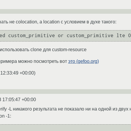
ь не colocation, а location c условием в духе такого:
ed custom_primitive or custom_primitive lte 0
 использовать clone для custom-resource
 примера можно посмотреть вот
это (gefoo.org)
 12:33:49 +00:00
)
3 17:05:47 +00:00
ify -L никакого результата не показало ни на одной из двух 
n -1: