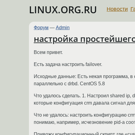
LINUX.ORG.RU
Новости
Г
Форум
—
Admin
настройка простейшего 
Всем привет.
Есть задача настроить failover.
Исходные данные: Есть некая программа, в 
параллельно с drbd. CentOS 5.8
Что удалось сделать. 1. Настроил shared ip,
которые конфигуация crm давала сигнал для
Что не удалось: настроить конфигурацию cr
понимаю, например, исчезновение pid-a соо
Привожу конфигурационный скрипт, где «cust