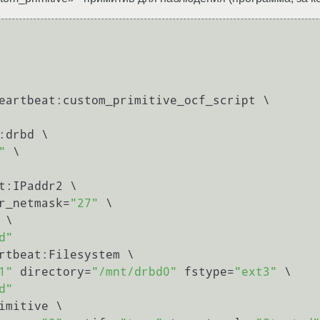
eartbeat:custom_primitive_ocf_script \

drbd \

"
 \

t:IPaddr2 \

r_netmask=
"27"
 \

 \

d"
rtbeat:Filesystem \

1"
 directory=
"/mnt/drbd0"
 fstype=
"ext3"
 \

d"
imitive \
