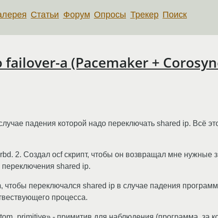
алерея
Статьи
Форум
Опросы
Трекер
Поиск
failover-а (Pacemaker + Corosyn
случае падения которой надо переключать shared ip. Всё э
 drbd. 2. Создал ocf скрипт, чтобы он возвращал мне нужные
 переключения shared ip.
m, чтобы переключался shared ip в случае падения програ
твествующего процесса.
om_primitive» - примитив для наблюдения (программа, за ко