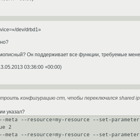
vice=«/dev/drbd1»
ьно?
самописный? Он поддерживает все функции, требуемые мен
13.05.2013 03:36:00 +00:00
)
строить конфигурацию crm, чтобы переключался shared ip
ии указал?
--meta --resource=my-resource --set-parameter
e 2

--meta --resource=my-resource --set-parameter