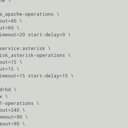
e \

service:asterisk \

rbd \
