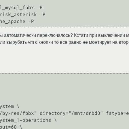
l_mysql_fpbx -P 

risk_asterisk -P 

 бы автоматически переключалось? Кстати при выключении м
Если вырубать vm с кнопки то все равно не монтирует на втор
stem \
