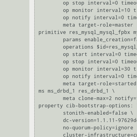
        op stop interval=0 timeout=100 \

        op monitor interval=10 timeout=20 start-delay=0 \

        op notify interval=0 timeout=90 \

        meta target-role=master

primitive res_mysql_mysql_fpbx my
        params enable_creation=false \

        operations $id=res_mysql_mysql_fpbx-operations \

        op start interval=0 timeout=120 \

        op stop interval=0 timeout=120 \

        op monitor interval=30 timeout=30 start-delay=0 \

        op notify interval=0 timeout=90 \

        meta target-role=started

ms ms_drbd_1 res_drbd_1 \

        meta clone-max=2 notify=true interleave=true

property cib-bootstrap-options: \
        stonith-enabled=false \

        dc-version=1.1.11-97629de \

        no-quorum-policy=ignore \

        cluster-infrastructure=cman \
