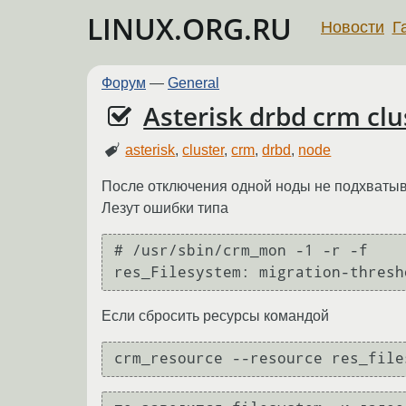
LINUX.ORG.RU
Новости
Г
Форум
—
General
Asterisk drbd crm cl
asterisk
,
cluster
,
crm
,
drbd
,
node
После отключения одной ноды не подхватывае
Лезут ошибки типа
# /usr/sbin/crm_mon -1 -r -f 

Если сбросить ресурсы командой