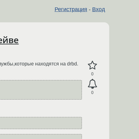
Регистрация
-
Вход
лейве
лужбы,которые находятся на drbd.
0
0