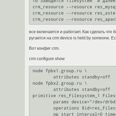
то заводится filesystem  и далее

crm_resource --resource res_mysq
crm_resource --resource res_aste
все включается и работает. Как сделать что
ругается на crm device is held by someone. 
Вот конфиг crm.
crm configure show
node fpbx1.group.ru \

        attributes standby=off

node fpbx2.group.ru \

        attributes standby=off

primitive res_Filesystem_1 Filesy
        params device="/dev/drbd/by-res/fpbx" directory="/mnt/drbd0" fstype=ext4 \

        operations $id=res_Filesystem_1-operations \

        op start interval=0 timeout=60 \
