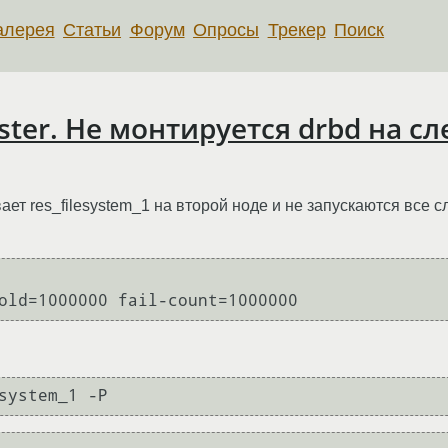
алерея
Статьи
Форум
Опросы
Трекер
Поиск
uster. Не монтируется drbd на с
т res_filesystem_1 на второй ноде и не запускаются все с