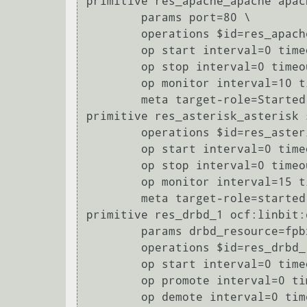
primitive res_apache_apache apach
        params port=80 \

        operations $id=res_apache_apache-operations \

        op start interval=0 timeout=40 \

        op stop interval=0 timeout=60 \

        op monitor interval=10 timeout=20 start-delay=0 \

        meta target-role=Started

primitive res_asterisk_asterisk 
        operations $id=res_asterisk_asterisk-operations \

        op start interval=0 timeout=15 \

        op stop interval=0 timeout=15 \

        op monitor interval=15 timeout=15 start-delay=15 \

        meta target-role=started

primitive res_drbd_1 ocf:linbit:d
        params drbd_resource=fpbx \

        operations $id=res_drbd_1-operations \

        op start interval=0 timeout=240 \

        op promote interval=0 timeout=90 \

        op demote interval=0 timeout=90 \
