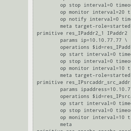
        op stop interval=0 timeout=60 \

        op monitor interval=20 timeout=40 start-delay=0 \

        op notify interval=0 timeout=60 \

        meta target-role=started

primitive res_IPaddr2_1 IPaddr2 \
        params ip=10.10.77.77 \

        operations $id=res_IPaddr2_1-operations \

        op start interval=0 timeout=21 \

        op stop interval=0 timeout=20 \

        op monitor interval=10 timeout=20 start-delay=0 \

        meta target-role=started

primitive res_IPsrcaddr_src_addr
        params ipaddress=10.10.77.77 \

        operations $id=res_IPsrcaddr_src_addr-operations \

        op start interval=0 timeout=20 \

        op stop interval=0 timeout=20 \

        op monitor interval=10 timeout=20 start-delay=0 \

        meta
