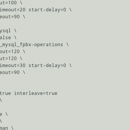
sql \


