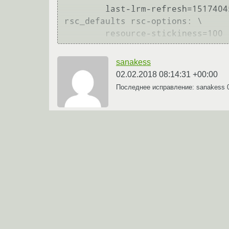
        last-lrm-refresh=1517404556

rsc_defaults rsc-options: \

sanakess
02.02.2018 08:14:31 +00:00
Последнее исправление: sanakess
Ссылка
Получение аргумента команды внутри
←
последовательности команд