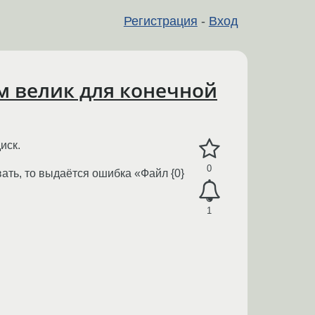
Регистрация
-
Вход
м велик для конечной
иск.
0
ать, то выдаётся ошибка «Файл {0}
1