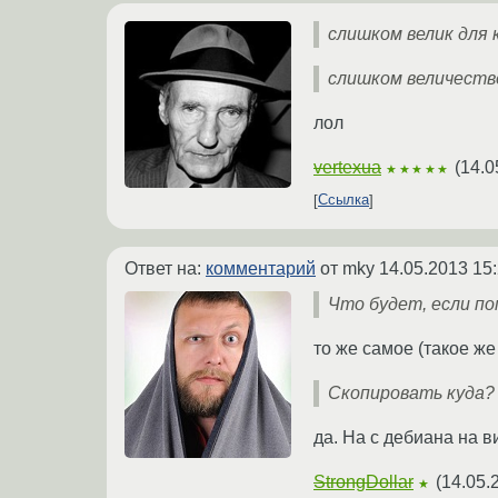
слишком велик для
слишком величеств
лол
vertexua
(
14.0
★★★★★
Ссылка
Ответ на:
комментарий
от mky
14.05.2013 15
Что будет, если п
то же самое (такое ж
Скопировать куда? 
да. На с дебиана на 
StrongDollar
(
14.05.
★