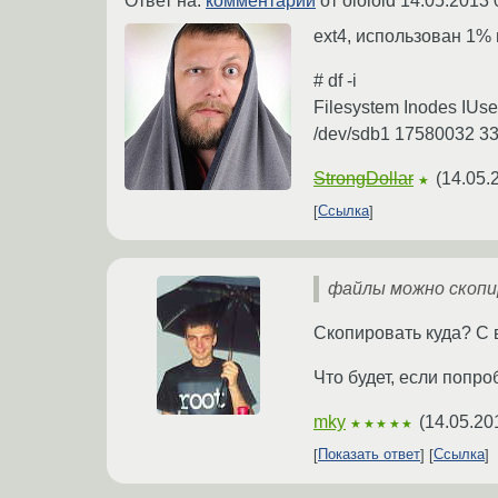
Ответ на:
комментарий
от ololoid
14.05.2013 
ext4, использован 1%
# df -i
Filesystem Inodes IUs
/dev/sdb1 17580032 3
StrongDollar
(
14.05.
★
Ссылка
файлы можно скопи
Скопировать куда? С 
Что будет, если попр
mky
(
14.05.20
★★★★★
Показать ответ
Ссылка