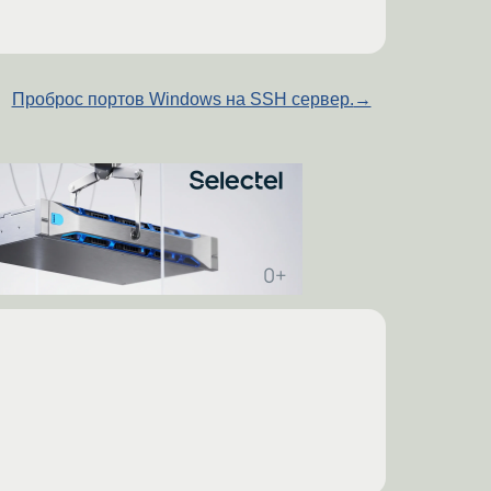
Проброс портов Windows на SSH сервер.
→