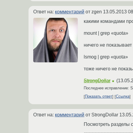
Ответ на:
комментарий
от zgen
13.05.2013 08
какими командами пр
mount | grep «quota»
ничего не показывает
lsmog | grep «quota»
тоже ничего не показ
StrongDollar
(
13.05.
★
Последнее исправление: St
Показать ответ
Ссылка
Ответ на:
комментарий
от StrongDollar
13.05.
Посмотреть разделы с