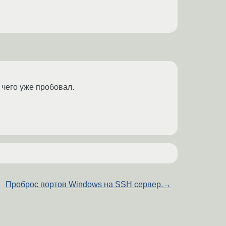
 чего уже пробовал.
Проброс портов Windows на SSH сервер.
→