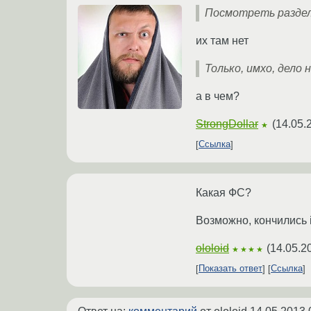
Посмотреть раздел
их там нет
Только, имхо, дело н
а в чем?
StrongDollar
(
14.05.
★
Ссылка
Какая ФС?
Возможно, кончились 
ololoid
(
14.05.2
★★★★
Показать ответ
Ссылка