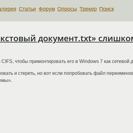
алерея
Статьи
Форум
Опросы
Трекер
Поиск
кстовый документ.txt» слишко
CIFS, чтобы примонтировать его в Windows 7 как сетевой д
вать и стереть, но вот если попробовать файл переименов
емы».