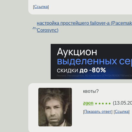
Ссылка
настройка простейшего failover-а (Pacemak
←
Corosync)
квоты?
zgen
(
13.05.2
★★★★★
Показать ответ
Ссылка