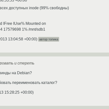
08:53:53 +00:00
 всех доступных inode (99% свободны)
ed IFree IUse% Mounted on
34 17579698 1% /mnt/sdb1
2013 13:04:58 +00:00
)
автор топика
ровать и стереть
винды на Debian?
обовать переименовать каталог?
13 15:28:25 +00:00
)