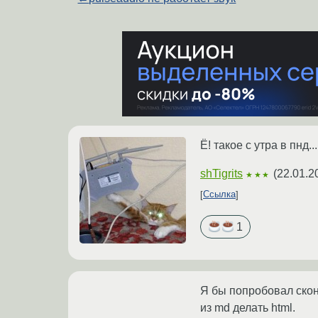
Ё! такое с утра в пнд.
shTigrits
(
22.01.2
★★★
Ссылка
1
Я бы попробовал сконв
из md делать html.