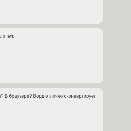
и нет.
йн? В браузере? Ворд отлично сконвертирует