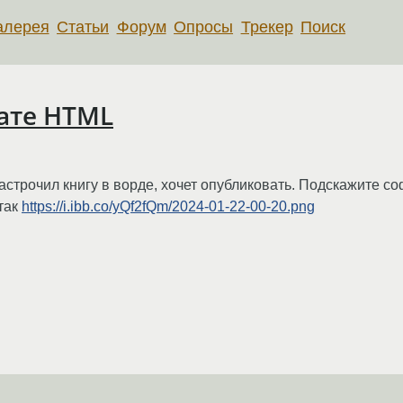
алерея
Статьи
Форум
Опросы
Трекер
Поиск
ате HTML
астрочил книгу в ворде, хочет опубликовать. Подскажите с
так
https://i.ibb.co/yQf2fQm/2024-01-22-00-20.png