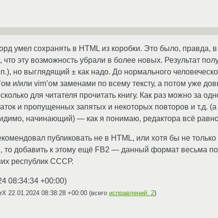
орд умел сохранять в HTML из коробки. Это было, правда, в
, что эту возможность убрали в более новых. Результат пол
и т.п.), но выглядящий ± как надо. До нормального человече
d’ом и/или vim’ом заменами по всему тексту, а потом уже д
сколько для читателя прочитать книгу. Как раз можно за одн
аток и пропущенных запятых и некоторых повторов и т.д. (а
идимо, начинающий) — как я понимаю, редактора всё равно у
рекомендовал публиковать не в HTML, или хотя бы не тольк
м, то добавить к этому ещё FB2 — данный формат весьма по
ших республик СССР.
24 08:34:34 +00:00
)
CrX
22.01.2024 08:38:28 +00:00
(всего
исправлений: 2
)