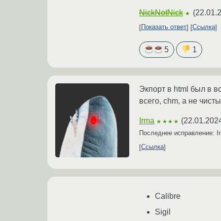
NickNotNick
(
22.01.
★
Показать ответ
Ссылка
5
1
Экпорт в html был в в
всего, chm, а не чисты
Irma
(
22.01.202
★★★★
Последнее исправление: 
Ссылка
Calibre
Sigil