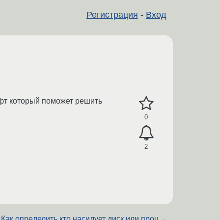
Регистрация
-
Вход
офт который поможет решить
0
2
Как определить кто насилует диск или проц
→