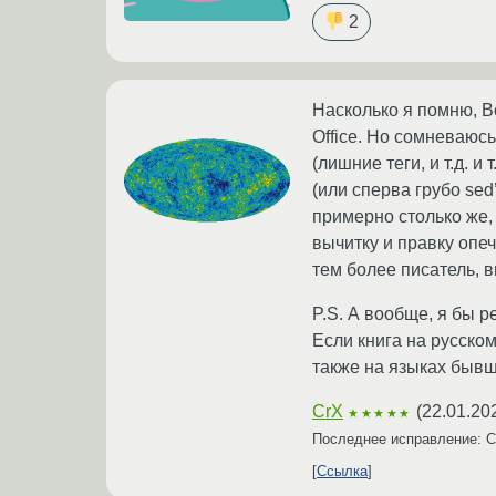
2
Насколько я помню, В
Office. Но сомневаюсь
(лишние теги, и т.д. 
(или сперва грубо se
примерно столько же, 
вычитку и правку опеч
тем более писатель, в
P.S. А вообще, я бы 
Если книга на русско
также на языках быв
CrX
(
22.01.20
★★★★★
Последнее исправление: 
Ссылка