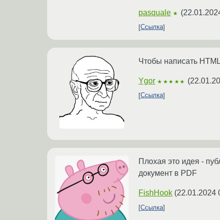
pasquale
(
22.01.202
★
Ссылка
Чтобы написать HTML 
Ygor
(
22.01.2
★★★★★
Ссылка
Плохая это идея - пу
документ в PDF
FishHook
(
22.01.2024 
Ссылка