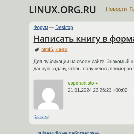
LINUX.ORG.RU
Новости
Г
Форум
—
Desktop
Написать книгу в форм
html5
,
книги
Для публикации на своем сайте. Знакомый н
данную задачу, чтобы получилось примерно 
esperantisto
★
21.01.2024 22:26:23 +00:00
Ссылка
←
pulseaudio не работает звук