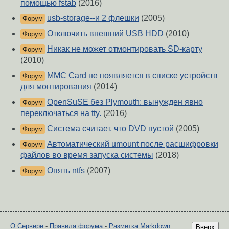
помощью fstab
(2016)
usb-storage--и 2 флешки
(2005)
Форум
Отключить внешний USB HDD
(2010)
Форум
Никак не может отмонтировать SD-карту
Форум
(2010)
MMC Card не появляется в списке устройств
Форум
для монтирования
(2014)
OpenSuSE без Plymouth: вынужден явно
Форум
переключаться на tty.
(2016)
Система считает, что DVD пустой
(2005)
Форум
Автоматический umount после расшифровки
Форум
файлов во время запуска системы
(2018)
Опять ntfs
(2007)
Форум
О Сервере
-
Правила форума
-
Разметка Markdown
Вверх