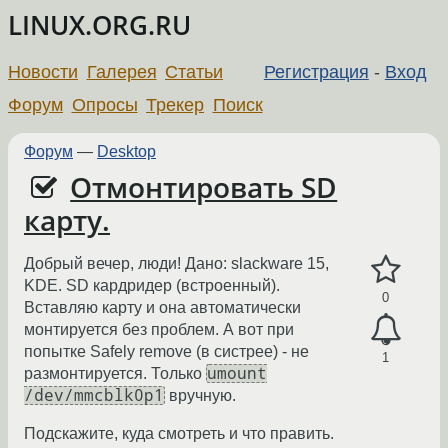
LINUX.ORG.RU
Новости
Галерея
Статьи
Регистрация
-
Вход
Форум
Опросы
Трекер
Поиск
Форум
—
Desktop
Отмонтировать SD
карту.
Добрый вечер, люди! Дано: slackware 15,
KDE. SD кардридер (встроенный).
0
Вставляю карту и она автоматически
монтируется без проблем. А вот при
попытке Safely remove (в систрее) - не
1
umount
размонтируется. Только
/dev/mmcblk0p1
вручную.
Подскажите, куда смотреть и что править.