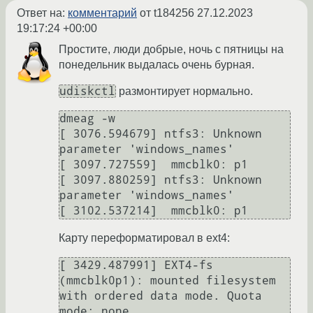
Ответ на:
комментарий
от t184256
27.12.2023
19:17:24 +00:00
Простите, люди добрые, ночь с пятницы на
понедельник выдалась очень бурная.
udiskctl
размонтирует нормально.
dmeag -w

[ 3076.594679] ntfs3: Unknown 
parameter 'windows_names'

[ 3097.727559]  mmcblk0: p1

[ 3097.880259] ntfs3: Unknown 
parameter 'windows_names'

Карту переформатировал в ext4:
[ 3429.487991] EXT4-fs 
(mmcblk0p1): mounted filesystem 
with ordered data mode. Quota 
mode: none.
