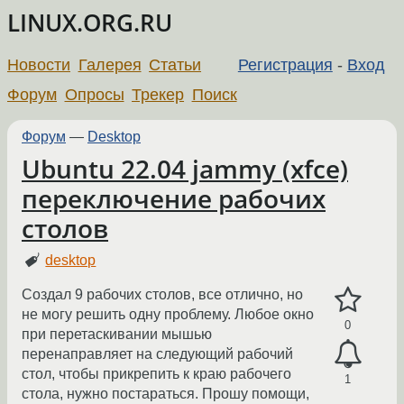
LINUX.ORG.RU
Новости
Галерея
Статьи
Регистрация
-
Вход
Форум
Опросы
Трекер
Поиск
Форум
—
Desktop
Ubuntu 22.04 jammy (xfce)
переключение рабочих
столов
desktop
Создал 9 рабочих столов, все отлично, но
не могу решить одну проблему. Любое окно
0
при перетаскивании мышью
перенаправляет на следующий рабочий
стол, чтобы прикрепить к краю рабочего
1
стола, нужно постараться. Прошу помощи,