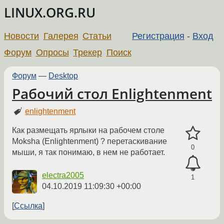
LINUX.ORG.RU
Новости
Галерея
Статьи
Регистрация
-
Вход
Форум
Опросы
Трекер
Поиск
Форум
—
Desktop
Рабочий стол Enlightenment
enlightenment
Как размещать ярлыки на рабочем столе
Moksha (Enlightenment) ? перетаскивание
0
мыши, я так понимаю, в нем не работает.
electra2005
1
04.10.2019 11:09:30 +00:00
Ссылка