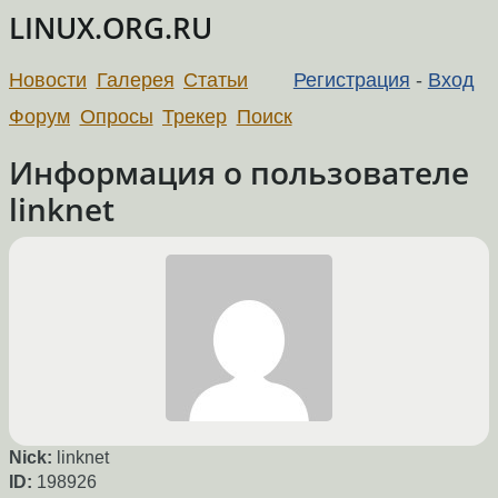
LINUX.ORG.RU
Новости
Галерея
Статьи
Регистрация
-
Вход
Форум
Опросы
Трекер
Поиск
Информация о пользователе
linknet
Nick:
linknet
ID:
198926