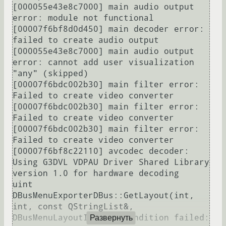
[000055e43e8c7000] main audio output 
error: module not functional

[00007f6bf8d0d450] main decoder error: 
failed to create audio output

[000055e43e8c7000] main audio output 
error: cannot add user visualization 
"any" (skipped)

[00007f6bdc002b30] main filter error: 
Failed to create video converter

[00007f6bdc002b30] main filter error: 
Failed to create video converter

[00007f6bdc002b30] main filter error: 
Failed to create video converter

[00007f6bf8c22110] avcodec decoder: 
Using G3DVL VDPAU Driver Shared Library 
version 1.0 for hardware decoding

uint 
DBusMenuExporterDBus::GetLayout(int, 
int, const QStringList&, 
DBusMenuLayoutItem&): Condition failed: 
Развернуть