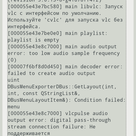
[000055e43e7bc580] main libvlc: Запуск 
vlc с интерфейсом по умолчанию. 
Используйте 'cvlc' для запуска vlc без 
интерфейса.

[000055e43e7be0e0] main playlist: 
playlist is empty

[000055e43e8c7000] main audio output 
error: too low audio sample frequency 
(0)

[00007f6bf8d0d450] main decoder error: 
failed to create audio output

uint 
DBusMenuExporterDBus::GetLayout(int, 
int, const QStringList&, 
DBusMenuLayoutItem&): Condition failed: 
menu

[000055e43e8c7000] vlcpulse audio 
output error: digital pass-through 
stream connection failure: Не 
поддерживается
