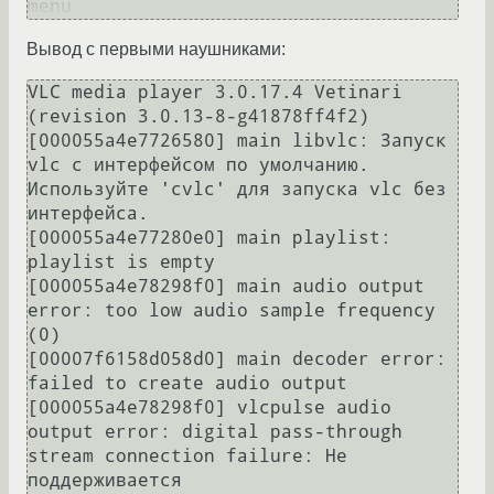
Вывод с первыми наушниками:
VLC media player 3.0.17.4 Vetinari 
(revision 3.0.13-8-g41878ff4f2)

[000055a4e7726580] main libvlc: Запуск 
vlc с интерфейсом по умолчанию. 
Используйте 'cvlc' для запуска vlc без 
интерфейса.

[000055a4e77280e0] main playlist: 
playlist is empty

[000055a4e78298f0] main audio output 
error: too low audio sample frequency 
(0)

[00007f6158d058d0] main decoder error: 
failed to create audio output

[000055a4e78298f0] vlcpulse audio 
output error: digital pass-through 
stream connection failure: Не 
поддерживается
