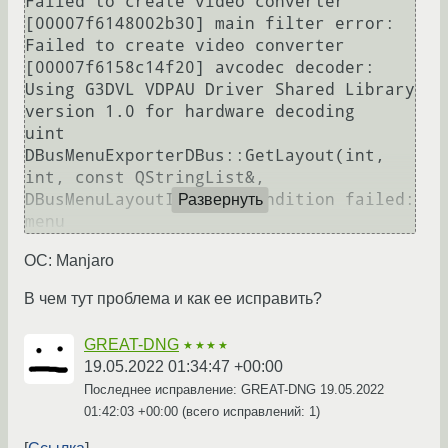
Failed to create video converter

[00007f6148002b30] main filter error: 
Failed to create video converter

[00007f6158c14f20] avcodec decoder: 
Using G3DVL VDPAU Driver Shared Library 
version 1.0 for hardware decoding

uint 
DBusMenuExporterDBus::GetLayout(int, 
int, const QStringList&, 
DBusMenuLayoutItem&): Condition failed: 
Развернуть
ОС: Manjaro
В чем тут проблема и как ее исправить?
GREAT-DNG
★★★★
19.05.2022 01:34:47 +00:00
Последнее исправление: GREAT-DNG
19.05.2022
01:42:03 +00:00
(всего исправлений: 1)