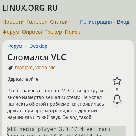
LINUX.ORG.RU
Новости
Галерея
Статьи
Регистрация
-
Вход
Форум
Опросы
Трекер
Поиск
Форум
—
Desktop
Сломался VLC
manjaro
,
video
,
vlc
Здравствуйте.
0
Все началось с того что VLC при прокрутке
видео намертво вешал систему. Не успел
написать об этой проблеме, как появилась
1
другая: при просмотре видео с другими
наушниками тихий звук. Вывод такой:
VLC media player 3.0.17.4 Vetinari 
(revision 3.0.13-8-g41878ff4f2)
