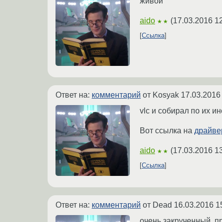
живой
aido
(
17.03.2016 1
★★
Ссылка
Ответ на:
комментарий
от Kosyak
17.03.2016
vlc и собирал по их ин
Вот ссылка на
драйве
aido
(
17.03.2016 1
★★
Ссылка
Ответ на:
комментарий
от Dead
16.03.2016 1
очень закрученный. пр