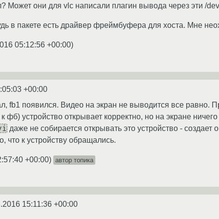
? Может они для vlc написали плагин вывода через эти /dev
удь в пакете есть драйвер фреймбуфера для хоста. Мне неох
016 05:12:56 +00:00
)
:05:03 +00:00
, fb1 появился. Видео на экран не выводится все равно. Про
к фб) устройство открывает корректно, но на экране ничего
vi
даже не собирается открывать это устройство - создает о
о, что к устройству обращались.
2:57:40 +00:00
)
автор топика
.2016 15:11:36 +00:00