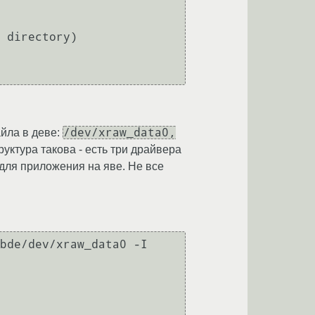
 directory)

/dev/xraw_data0,
айла в деве:
труктура такова - есть три драйвера
 для приложения на яве. Не все
bde/dev/xraw_data0 -I 