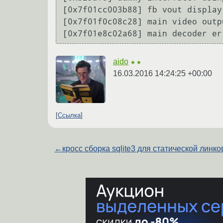
[0x7f01cc003b88] fb vout display
[0x7f01f0c08c28] main video outp
[0x7f01e8c02a68] main decoder er
aido
★★
16.03.2016 14:24:25 +00:00
Ссылка
←
кросс сборка sqlite3 для статической линко