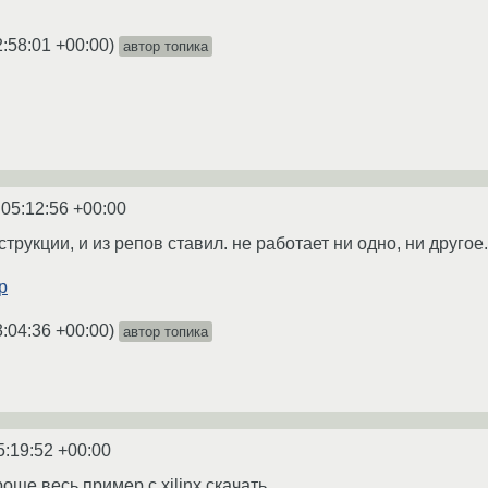
2:58:01 +00:00
)
автор топика
 05:12:56 +00:00
струкции, и из репов ставил. не работает ни одно, ни другое.
р
3:04:36 +00:00
)
автор топика
5:19:52 +00:00
още весь пример с xilinx скачать.