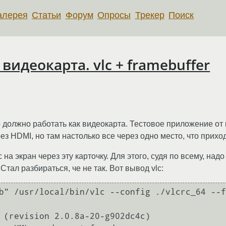
алерея
Статьи
Форум
Опросы
Трекер
Поиск
идеокарта. vlc + framebuffer
о должно работать как видеокарта. Тестовое приложение от
рез HDMI, но там настолько все через одно место, что прих
на экран через эту карточку. Для этого, судя по всему, над
. Стал разбираться, че не так. Вот вывод vlc:
b" /usr/local/bin/vlc --config ./vlcrc_64 --f
 (revision 2.0.8a-20-g902dc4c)
