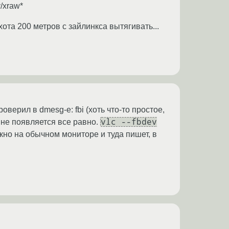
/xraw*
ота 200 метров с зайлинкса вытягивать...
верил в dmesg-e: fbi (хоть что-то простое,
vlc --fbdev
 не появляется все равно.
кно на обычном мониторе и туда пишет, в