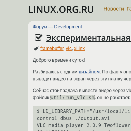
LINUX.ORG.RU
Новости
Г
Форум
—
Development
Экспериментальная в
framebuffer
,
vlc
,
xilinx
Доброго времени суток!
Разбираюсь с одним
дизайном
. По факту он
выводит видео на экран через эту платку че
Сейчас стоит задача вывести видео через vlc 
util/run_vlc.sh
файлик
. он не работает
$ LD_LIBRARY_PATH="/usr/local/li
control dbus ./output.avi 

VLC media player 2.0.9 Twoflower