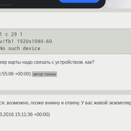
1 c 29 1

v/fb1 1920x1080-60

No such device
вер карты надо связать с устройством. как?
4:55:06 +00:00
)
автор топика
ся, возможно, позже вникну и отвечу. У вас живой экземпля
3.2016 15:11:36 +00:00
)