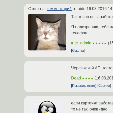
Ответ на:
комментарий
от aido
16.03.2016 14
Так точно не заработа
Я подозреваю, тебе н
телефон.
true_admin
(
1
★★★★★
Ссылка
Через какой API тест
Dead
(
16.03.20
★★★★
Показать ответ
Ссылка
если карточка работае
то не так, очевидно