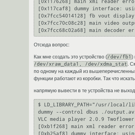
[0x1176268] main xml reader erro
[0x117caf8] dummy interface: usi
[0x7fcc54014128] fb vout display
[0x7fcc70c08c28] main video outp
[0x7fcc68c02a68] main decoder er
Отсюда вопрос:
/dev/fb1
Как мне создать это устройство (
)
/dev/xraw_data1, /dev/xdma_stat
. С
по одному на каждый из вышеперечисленных 
функции работают из коробки. Так что искать
напрямую вывести в те устройства не выходит
$ LD_LIBRARY_PATH="/usr/local/li
dummy --control dbus ./output.avi
VLC media player 2.0.9 Twoflower
[0xb1f268] main xml reader error
[0xb25af8] dummy interface: usin