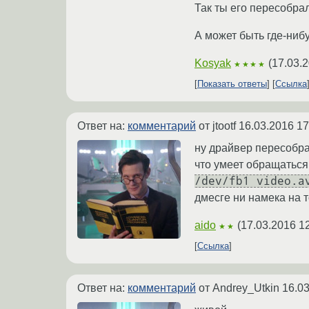
Так ты его пересобрал
А может быть где-ниб
Kosyak
(
17.03.2
★★★★
Показать ответы
Ссылка
Ответ на:
комментарий
от jtootf
16.03.2016 17
ну драйвер пересобрал
что умеет обращаться 
/dev/fb1 video.a
дмесге ни намека на т
aido
(
17.03.2016 1
★★
Ссылка
Ответ на:
комментарий
от Andrey_Utkin
16.03