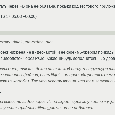
тать через FB она не обязана. покажи код тестового приложе
016 17:05:03 +00:00
)
v/xraw_data1, /dev/xdma_stat
проект нихрена не видеокартой и не фреймбуфером прикиды
видеопоток через PCIe. Какие-нибудь дополнительные дров
ственен, так как доков на тот код нету, а структура так
численных файлов, есть libjni, которое общается с теми
ют из коробки. Так что искать что на что там завязано 
.
 вывести видео через vlc на экран через эту карточку. Дл
апустить файлик util/run_vlc.sh. он не работает.