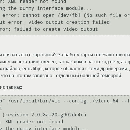
r: XML reader not found

ng the dummy interface module...

 error: cannot open /dev/fb1 (No such file or
ut error: video output creation failed

ror: failed to create video output
 и связать его с карточкой? За работу карты отвечают три ф
мысл их пока таинственен, так как доков на тот код нету, а с
файлов, есть libjni, которое общается с теми драйверами,
 что на что там завязано - отдельный большой геморрой.
, так как:
b" /usr/local/bin/vlc --config ./vlcrc_64 --f
 

 (revision 2.0.8a-20-g902dc4c)

: XML reader not found

g the dummy interface module...
