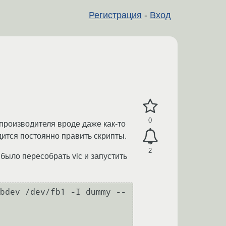
Регистрация
-
Вход
0
 производителя вроде даже как-то
одится постоянно править скрипты.
2
о было пересобрать vlc и запустить
bdev /dev/fb1 -I dummy --