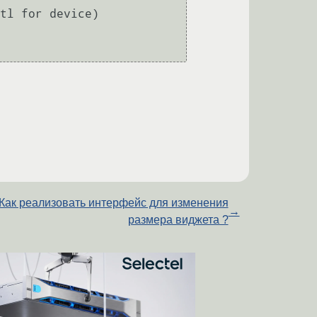
tl for device)

Как реализовать интерфейс для изменения
→
размера виджета ?