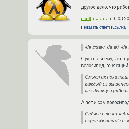
другое дело, что рабо
jtootf
(
16.03.2
★★★★★
Показать ответ
Ссылка
/dev/xraw_data0, /de
Судя по всему, этот 
велосипед, гоняющий 
Смысл их пока таин
каждый из вышепере
все функции работа
А вот и сам велосипед
Сейчас стоит задача
пересобрать vlc и з