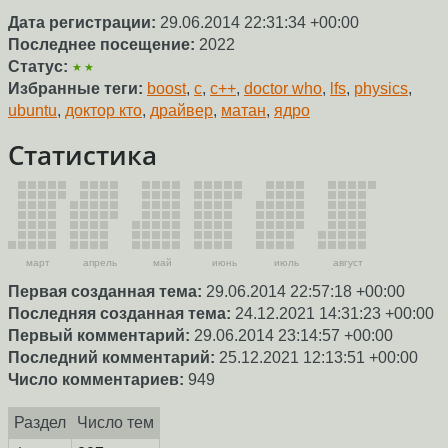
Дата регистрации:
29.06.2014 22:31:34 +00:00
Последнее посещение:
2022
Статус:
★★
Избранные теги:
boost
,
c
,
c++
,
doctor who
,
lfs
,
physics
,
ubuntu
,
доктор кто
,
драйвер
,
матан
,
ядро
Статистика
март
апрель
май
июнь
июль
август
Первая созданная тема:
29.06.2014 22:57:18 +00:00
Последняя созданная тема:
24.12.2021 14:31:23 +00:00
Первый комментарий:
29.06.2014 23:14:57 +00:00
Последний комментарий:
25.12.2021 12:13:51 +00:00
Число комментариев:
949
Раздел
Число тем