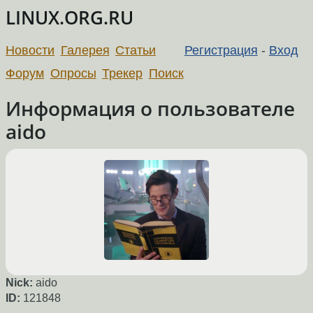
LINUX.ORG.RU
Новости
Галерея
Статьи
Регистрация
-
Вход
Форум
Опросы
Трекер
Поиск
Информация о пользователе
aido
Nick:
aido
ID:
121848