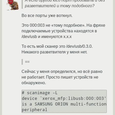
А если другой юсб порт пробовать и без
разветвителей и тому подобного?
Во все порты уже воткнул.
Это 000:003 не «тому подобное». На фряхе
подключаемые устройства находятся в
/dev/usb и именуются х.х.х
То есть мой сканер это /dev/usb/0.3.0.
Никакого разветвителя у меня нет.
==
Сейчас у меня определился, но всё равно
не работает. Просто пишет устройств не
обнаружено.
# scanimage -L 

device `xerox_mfp:libusb:000:003' 
is a SAMSUNG ORION multi-function 