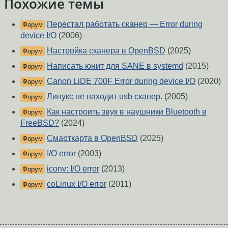
Похожие темы
Перестал работать сканер — Error during
Форум
device I/O
(2006)
Настройка сканера в OpenBSD
(2025)
Форум
Написать юнит для SANE в systemd
(2015)
Форум
Canon LiDE 700F Error during device I/O
(2020)
Форум
Линукс не находит usb сканер.
(2005)
Форум
Как настроить звук в наушники Bluetooth в
Форум
FreeBSD?
(2024)
Смарткарта в OpenBSD
(2025)
Форум
I/O error
(2003)
Форум
iconv: I/O error
(2013)
Форум
coLinux I/O error
(2011)
Форум