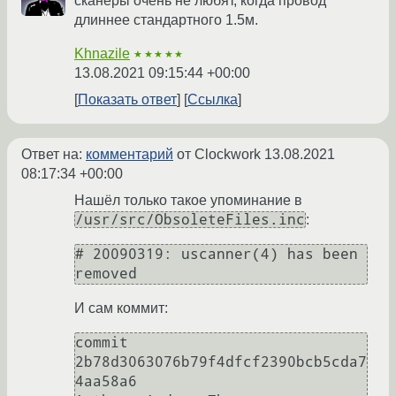
сканеры очень не любят, когда провод
длиннее стандартного 1.5м.
Khnazile
★★★★★
13.08.2021 09:15:44 +00:00
Показать ответ
Ссылка
Ответ на:
комментарий
от Clockwork
13.08.2021
08:17:34 +00:00
Нашёл только такое упоминание в
/usr/src/ObsoleteFiles.inc
:
# 20090319: uscanner(4) has been 
И сам коммит:
commit 
2b78d3063076b79f4dfcf2390bcb5cda7
4aa58a6
