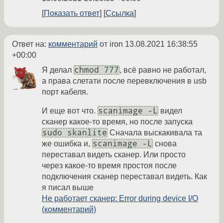
Показать ответ
Ссылка
Ответ на:
комментарий
от iron
13.08.2021 16:38:55
+00:00
chmod 777
Я делал
, всё равно не работал,
а права слетати после перевключения в usb
порт кабеля.
scanimage -L
И еще вот что.
видел
сканер какое-то время, но после запуска
sudo skanlite
Сначала выскакивала та
scanimage -L
же ошибка и,
снова
переставал видеть сканер. Или просто
через какое-то время простоя после
подключения сканер переставал видеть. Как
я писал выше
Не работает сканер: Error during device I/O
(комментарий)