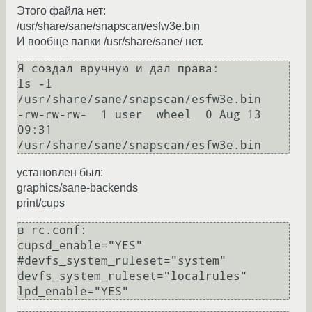
Этого файла нет:
/usr/share/sane/snapscan/esfw3e.bin
И вообще папки /usr/share/sane/ нет.
Я создал вручную и дал права:

ls -l 
/usr/share/sane/snapscan/esfw3e.bin

-rw-rw-rw-  1 user  wheel  0 Aug 13 
09:31 
установлен был:
graphics/sane-backends
print/cups
в rc.conf:

cupsd_enable="YES"

#devfs_system_ruleset="system"

devfs_system_ruleset="localrules"
