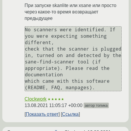
При запуске skanlite или xsane или просто
через какое-то время возвращает
предыдущее
No scanners were identified. If 
you were expecting something 
different,

check that the scanner is plugged 
in, turned on and detected by the

sane-find-scanner tool (if 
appropriate). Please read the 
documentation

which came with this software 
Clockwork
★★★★★
13.08.2021 11:05:17 +00:00
автор топика
Показать ответ
Ссылка