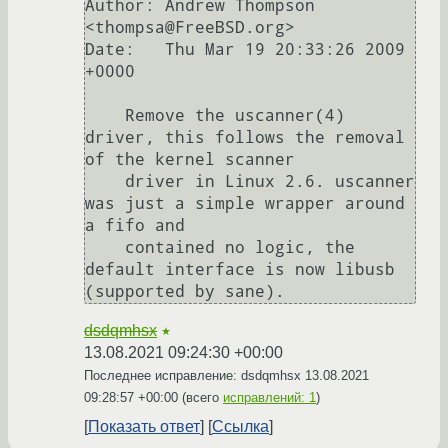
Author: Andrew Thompson 
<thompsa@FreeBSD.org>

Date:   Thu Mar 19 20:33:26 2009 
+0000

    Remove the uscanner(4) 
driver, this follows the removal 
of the kernel scanner

    driver in Linux 2.6. uscanner 
was just a simple wrapper around 
a fifo and

    contained no logic, the 
default interface is now libusb 
dsdqmhsx
★
13.08.2021 09:24:30 +00:00
Последнее исправление: dsdqmhsx
13.08.2021
09:28:57 +00:00
(всего
исправлений: 1
)
Показать ответ
Ссылка