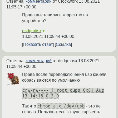
Ответ на:
комментарий
от Clockwork
13.08.2021
11:05:17 +00:00
Права выставились корректно на
устройство?
dsdqmhsx
★
13.08.2021 11:09:44 +00:00
Показать ответ
Ссылка
Ответ на:
комментарий
от dsdqmhsx
13.08.2021
11:09:44 +00:00
Права после переподключения usb кабеля
сбрасываются по умолчанию
crw-rw---- 1 root cups 0x81 Aug
13 14:18 0.3.0
chmod a+x /dev/usb
Так что
- это не
спасло. Пользователь в групе cups есть.