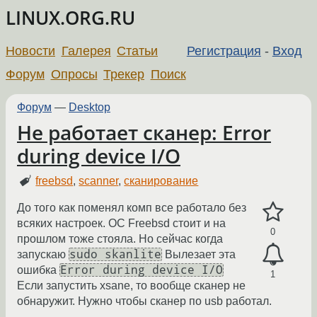
LINUX.ORG.RU
Новости
Галерея
Статьи
Регистрация
-
Вход
Форум
Опросы
Трекер
Поиск
Форум
—
Desktop
Не работает сканер: Error
during device I/O
freebsd
,
scanner
,
сканирование
До того как поменял комп все работало без
всяких настроек. ОС Freebsd стоит и на
0
прошлом тоже стояла. Но сейчас когда
sudo skanlite
запускаю
Вылезает эта
Error during device I/O
ошибка
1
Если запустить xsane, то вообще сканер не
обнаружит. Нужно чтобы сканер по usb работал.