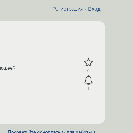
Регистрация
-
Вход
кающее?
0
1
Посоветуйте одноплатник для работы в