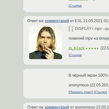
Ссылка
Ответ на:
комментарий
от EXL
21.05.2021 01
DISPLAY= mpv –qui
поменяй mpv на omxpl
jo_b1ack
(
22.
★★★★★
Ссылка
В чёрный экран 100% 
anonymous
(
22.05.202
Показать ответ
Ссылка
Ответ на:
комментарий
от anonymous
22.05.