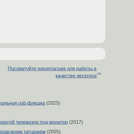
Посоветуйте одноплатник для работы в
→
качестве десктопа
туальная usb флешка
(2025)
орогой телевизор под монитор
(2017)
управление питанием
(2005)