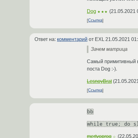
Dog
(
21.05.2021 
★★★
Ссылка
Ответ на:
комментарий
от EXL
21.05.2021 01
Зачем матрица
Самый примитивный ва
поста Dog :-).
LesnoyBrat
(
21.05.202
Ссылка
bb
while true; do s
mertvoprog
(
22.05.20
☆