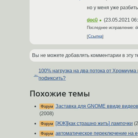
но у меня уже разбит
doc0
(
23.05.2021 06
★
Последнее исправление: 
Ссылка
Вы не можете добавлять комментарии в эту т
100% нагрузка на два потока от Хромиума 
←
пофиксить?
Похожие темы
Заставка для GNOME ввиде видеов
Форум
(2008)
[ЖЖ][как страшно жить] лампочки
(2
Форум
автоматическое переключение на e
Форум