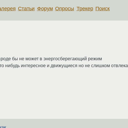
алерея
Статьи
Форум
Опросы
Трекер
Поиск
р вроде бы не может в энергосберегающий режим
 что нибудь интересное и движущиеся но не слишком отвле
как