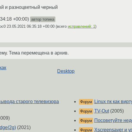
ый и разноцветный черный
:34:18 +00:00
)
автор топика
doc0
23.05.2021 06:35:18 +00:00
(всего
исправлений: 1
)
ему. Тема перемещена в архив.
как
Desktop
ывода старого телевизора
Linux пк как вир
Форум
TV-Out
(2005)
Форум
009)
Посоветуйте нед
Форум
dge(2g)
(2021)
Xscreensaver и 
Форум