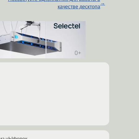
→
качестве десктопа
низ цЫферок.