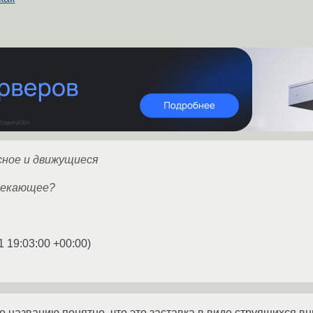
сное и движущиеся
лекающее?
1 19:03:00 +00:00
)
по названию понятно, что это заставка в виде струящихся в