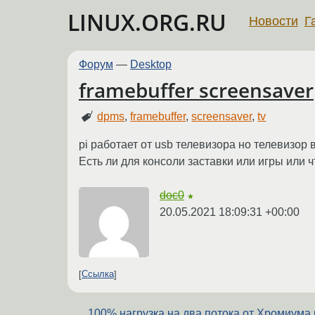
LINUX.ORG.RU
Новости
Г
Форум
—
Desktop
framebuffer screensaver
dpms
,
framebuffer
,
screensaver
,
tv
pi работает от usb телевизора но телевизо
Есть ли для консоли заставки или игры или
doc0
★
20.05.2021 18:09:31 +00:00
Ссылка
100% нагрузка на два потока от Хромиума 