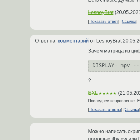
LesnoyBrat
(
20.05.202
Показать ответ
Ссылка
Ответ на:
комментарий
от LesnoyBrat
20.05.2
Зачем матрица из цифе
?
EXL
(
21.05.20
★★★★★
Последнее исправление: 
Показать ответы
Ссылка
Можно написать скрип
помощью jfbview или 