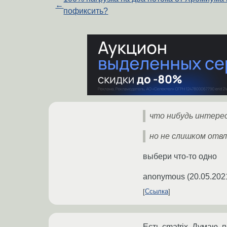
←
пофиксить?
что нибудь интере
но не слишком отв
выбери что-то одно
anonymous
(
20.05.202
Ссылка
Есть cmatrix. Думаю, 