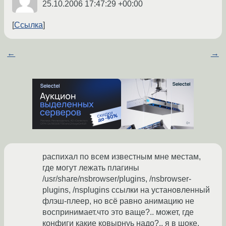
25.10.2006 17:47:29 +00:00
Ссылка
←
→
распихал по всем известным мне местам,
где могут лежать плагины
/usr/share/nsbrowser/plugins, /nsbrowser-
plugins, /nsplugins ссылки на установленный
флэш-плеер, но всё равно анимацию не
воспринимает.что это ваще?.. может, где
конфиги какие ковырнуь надо?.. я в шоке.