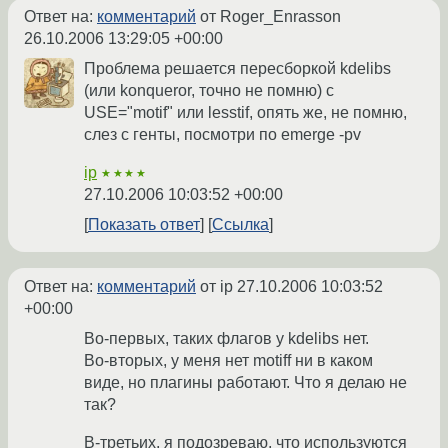
Ответ на:
комментарий
от Roger_Enrasson
26.10.2006 13:29:05 +00:00
Проблема решается пересборкой kdelibs
(или konqueror, точно не помню) с
USE="motif" или lesstif, опять же, не помню,
слез с генты, посмотри по emerge -pv
ip
★★★★
27.10.2006 10:03:52 +00:00
Показать ответ
Ссылка
Ответ на:
комментарий
от ip
27.10.2006 10:03:52
+00:00
Во-первых, таких флагов у kdelibs нет.
Во-вторых, у меня нет motiff ни в каком
виде, но плагины работают. Что я делаю не
так?
В-третьих, я подозреваю, что используются