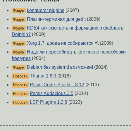
konqueror plugins
(2007)
Форум
Плагин-терминал для gedit
(2009)
Форум
KDE4 как смотреть информацию о файлах в
Форум
Dolphin?
(2009)
Xorg 1.7, дрова не собираются =\
(2009)
Форум
Надо ли пересобирать kde после пересборки
Форум
freetypes
(2004)
Debian без systemd возможен!
(2014)
Форум
Thunar 1.8.0
(2018)
Новости
Релиз Code::Blocks 13.12
(2013)
Новости
Релиз Audacious 3.5
(2014)
Новости
LSP Plugins 1.2.8
(2023)
Новости