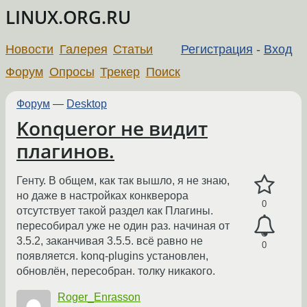
LINUX.ORG.RU
Новости
Галерея
Статьи
Регистрация
-
Вход
Форум
Опросы
Трекер
Поиск
Форум
—
Desktop
Konqueror не видит
плагинов.
Генту. В общем, как так вышло, я не знаю,
но даже в настройках конкверора
0
отсутствует такой раздел как Плагины.
пересобирал уже не один раз. начиная от
3.5.2, заканчивая 3.5.5. всё равно не
0
появляется. konq-plugins установлен,
обновлён, пересобран. толку никакого.
Roger_Enrasson