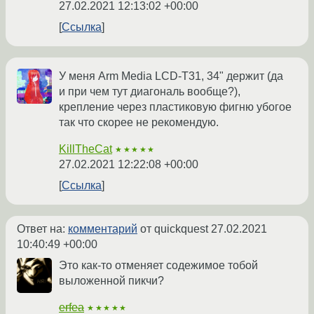
27.02.2021 12:13:02 +00:00
Ссылка
У меня Arm Media LCD-T31, 34" держит (да
и при чем тут диагональ вообще?),
крепление через пластиковую фигню убогое
так что скорее не рекомендую.
KillTheCat
★★★★★
27.02.2021 12:22:08 +00:00
Ссылка
Ответ на:
комментарий
от quickquest
27.02.2021
10:40:49 +00:00
Это как-то отменяет содежимое тобой
выложенной пикчи?
erfea
★★★★★