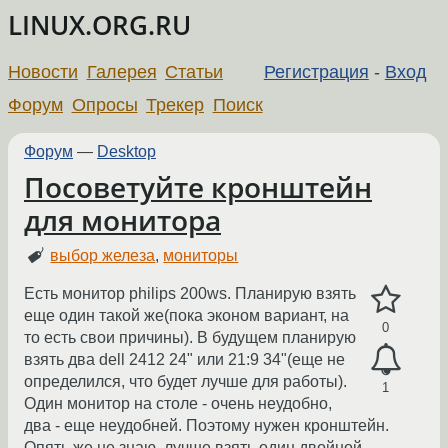
LINUX.ORG.RU
Новости
Галерея
Статьи
Регистрация
-
Вход
Форум
Опросы
Трекер
Поиск
Форум
—
Desktop
Посоветуйте кронштейн
для монитора
выбор железа
,
мониторы
Есть монитор philips 200ws. Планирую взять
еще один такой же(пока эконом вариант, на
0
то есть свои причины). В будущем планирую
взять два dell 2412 24" или 21:9 34"(еще не
определился, что будет лучше для работы).
1
Один монитор на столе - очень неудобно,
два - еще неудобней. Поэтому нужен кронштейн.
Опять же не знаю, лучше взять один двойной