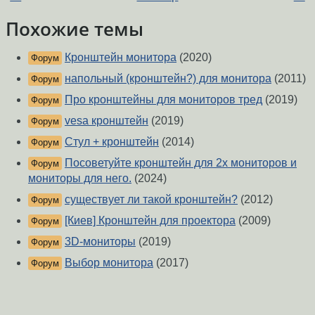
Похожие темы
Кронштейн монитора
(2020)
Форум
напольный (кронштейн?) для монитора
(2011)
Форум
Про кронштейны для мониторов тред
(2019)
Форум
vesa кронштейн
(2019)
Форум
Стул + кронштейн
(2014)
Форум
Посоветуйте кронштейн для 2х мониторов и
Форум
мониторы для него.
(2024)
существует ли такой кронштейн?
(2012)
Форум
[Киев] Кронштейн для проектора
(2009)
Форум
3D-мониторы
(2019)
Форум
Выбор монитора
(2017)
Форум