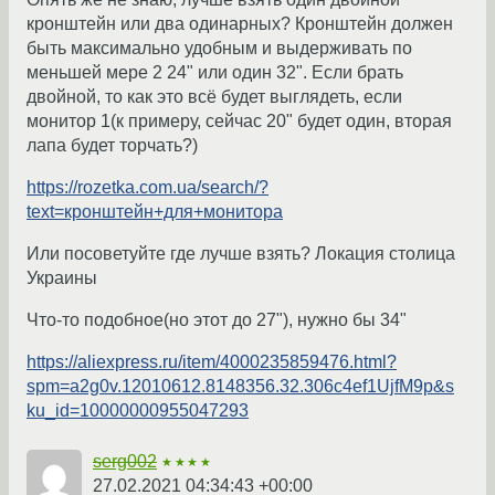
кронштейн или два одинарных? Кронштейн должен
быть максимально удобным и выдерживать по
меньшей мере 2 24" или один 32". Если брать
двойной, то как это всё будет выглядеть, если
монитор 1(к примеру, сейчас 20" будет один, вторая
лапа будет торчать?)
https://rozetka.com.ua/search/?
text=кронштейн+для+монитора
Или посоветуйте где лучше взять? Локация столица
Украины
Что-то подобное(но этот до 27"), нужно бы 34"
https://aliexpress.ru/item/4000235859476.html?
spm=a2g0v.12010612.8148356.32.306c4ef1UjfM9p&s
ku_id=10000000955047293
serg002
★★★★
27.02.2021 04:34:43 +00:00