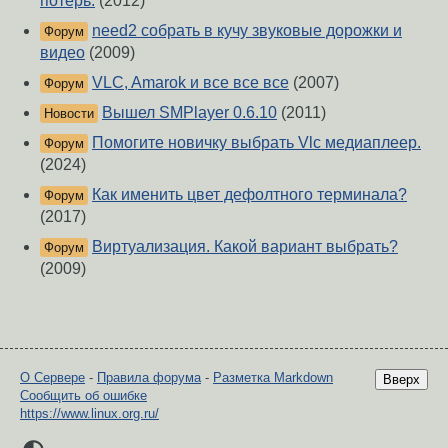
потерь.
(2012)
need2 собрать в кучу звуковые дорожки и
Форум
видео
(2009)
VLC, Amarok и все все все
(2007)
Форум
Вышел SMPlayer 0.6.10
(2011)
Новости
Помогите новичку выбрать Vlc медиаплеер.
Форум
(2024)
Как именить цвет дефолтного терминала?
Форум
(2017)
Виртуализация. Какой вариант выбрать?
Форум
(2009)
О Сервере
-
Правила форума
-
Разметка Markdown
Вверх
Сообщить об ошибке
https://www.linux.org.ru/