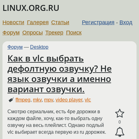
LINUX.ORG.RU
Новости
Галерея
Статьи
Регистрация
-
Вход
Форум
Опросы
Трекер
Поиск
Форум
—
Desktop
Как в vlc выбрать
дефолтную озвучку? Не
язык озвучки а именно
вариант озвучки.
ffmpeg
,
mkv
,
mpv
,
video player
,
vlc
Смотрю сериальчик, есть 4ре дорожки в
каждом файле, хочу, как-то выбрать одну
0
озвучку на весь плейлист. Однако подлый
vlc выбирает всегда первую из ru дорожек.