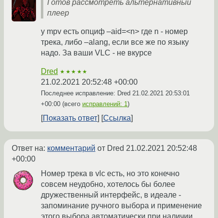
Готов рассмотреть альтернативный
плеер
у mpv есть опциф –aid=<n> где n - номер
трека, либо –alang, если все же по языку
надо. За ваши VLC - не вкурсе
Dred
★★★★★
21.02.2021 20:52:48 +00:00
Последнее исправление: Dred
21.02.2021 20:53:01
+00:00
(всего
исправлений: 1
)
Показать ответ
Ссылка
Ответ на:
комментарий
от Dred
21.02.2021 20:52:48
+00:00
Номер трека в vlc есть, но это конечно
совсем неудобно, хотелось бы более
дружественный интерфейс, в идеале -
запоминание ручного выбора и применение
этого выбора автоматически при наличии