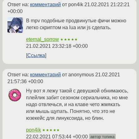
Ответ на:
комментарий
от pon4ik
21.02.2021 21:22:21
+00:00
В mpv подобные продвинутые фичи можно
легко скриптом на lua или js сделать.
eternal_sorrow
★★★★★
21.02.2021 23:32:18 +00:00
Ссылка
Ответ на:
комментарий
от anonymous
21.02.2021
21:57:36 +00:00
Ну вот я лежу такой с девушкой обнимаюсь,
плейлик забит сезоном сериальчика, но мне
надо отвлечься, и на клаве чето жмякать
или мышь щупать. Понятно, что это не
юзекейс для линуксоида, но блин.
pon4ik
★★★★★
22.02.2021 07:53:44 +00:00
автор топика