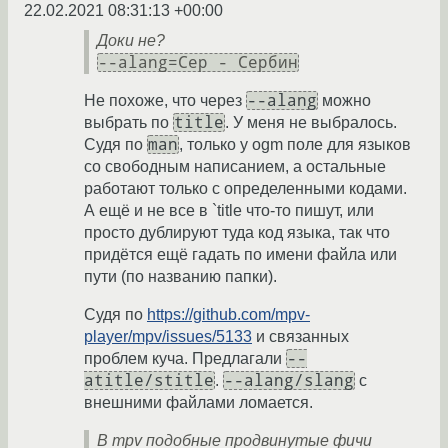
22.02.2021 08:31:13 +00:00
Доки не?
--alang=Сер - Сербин
--alang
Не похоже, что через
можно
title
выбрать по
. У меня не выбралось.
man
Судя по
, только у ogm поле для языков
со свободным написанием, а остальные
работают только с определенными кодами.
А ещё и не все в `title что-то пишут, или
просто дублируют туда код языка, так что
придётся ещё гадать по имени файла или
пути (по названию папки).
Судя по
https://github.com/mpv-
player/mpv/issues/5133
и связанных
--
проблем куча. Предлагали
atitle/stitle
--alang/slang
.
с
внешними файлами ломается.
В mpv подобные продвинутые фичи