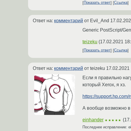
Показать ответ
Ссылка
Ответ на:
комментарий
от Evil_And
17.02.202
Generic PostScript/Ge
teizeku
(
17.02.2021 18
Показать ответ
Ссылка
Ответ на:
комментарий
от teizeku
17.02.2021 
Если я правильно наг
который Xerox, я хз.
https://support.hp.com/
А вообще возможно в 
einhander
(
17.
★★★★★
Последнее исправление: e