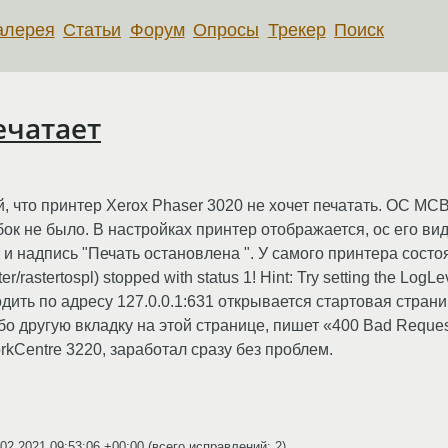
алерея
Статьи
Форум
Опросы
Трекер
Поиск
ечатает
, что принтер Xerox Phaser 3020 не хочет печатать. ОС МС
ибок не было. В настройках принтер отображается, ос его ви
и надпись "Печать остановлена ". У самого принтера состоя
r/rastertospl) stopped with status 1! Hint: Try setting the LogLe
реходить по адресу 127.0.0.1:631 открывается стартовая стра
ибо другую вкладку на этой странице, пишет «400 Bad Requ
rkCentre 3220, заработал сразу без проблем.
.02.2021 09:53:06 +00:00
(всего исправлений: 2)