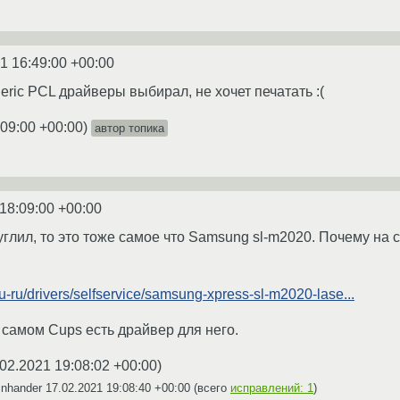
1 16:49:00 +00:00
neric PCL драйверы выбирал, не хочет печатать :(
:09:00 +00:00
)
автор топика
18:09:00 +00:00
углил, то это тоже самое что Samsung sl-m2020. Почему на 
ru-ru/drivers/selfservice/samsung-xpress-sl-m2020-lase...
самом Cups есть драйвер для него.
02.2021 19:08:02 +00:00
)
inhander
17.02.2021 19:08:40 +00:00
(всего
исправлений: 1
)