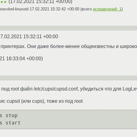
(
17.02.2021 15:32:11 +00:00
)
★★★
evolod-linuxoid
17.02.2021 15:32:42 +00:00
(всего
исправлений: 1
)
7.02.2021 15:32:11 +00:00
 принтерах. Они даже более-менее общеизвестны и широко
21 16:33:04 +00:00
)
 под root файл /etc/cups/cupsd.conf, убедиться что для Log
с cupsd (или cups), тоже из под root
s stop
