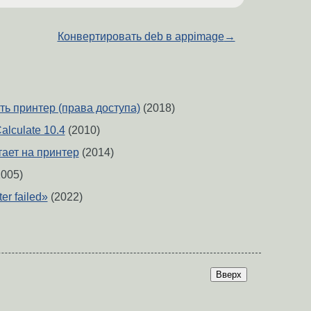
Конвертировать deb в appimage
→
ть принтер (права доступа)
(2018)
alculate 10.4
(2010)
тает на принтер
(2014)
005)
er failed»
(2022)
Вверх