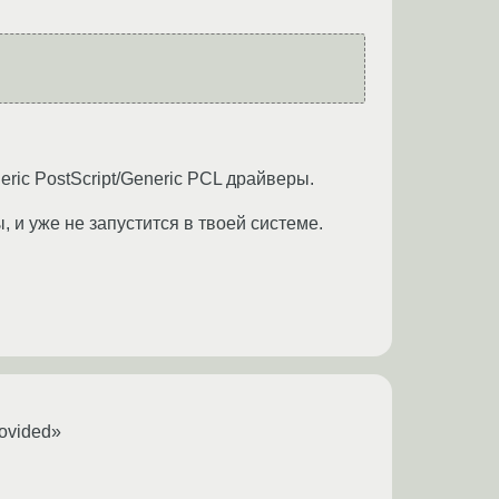
eric PostScript/Generic PCL драйверы.
сы, и уже не запустится в твоей системе.
rovided»