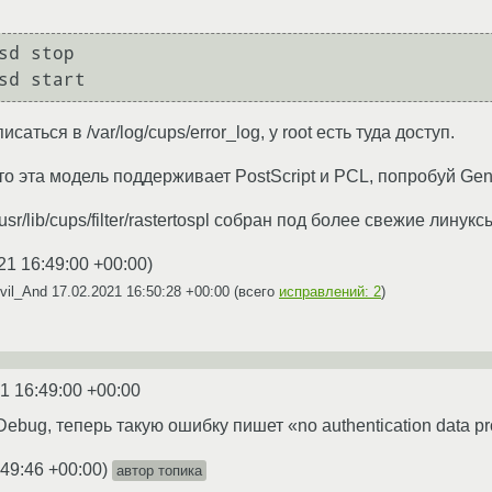
sd stop

саться в /var/log/cups/error_log, у root есть туда доступ.
то эта модель поддерживает PostScript и PCL, попробуй Gen
sr/lib/cups/filter/rastertospl собран под более свежие линук
21 16:49:00 +00:00
)
vil_And
17.02.2021 16:50:28 +00:00
(всего
исправлений: 2
)
1 16:49:00 +00:00
ebug, теперь такую ошибку пишет «no authentication data p
:49:46 +00:00
)
автор топика