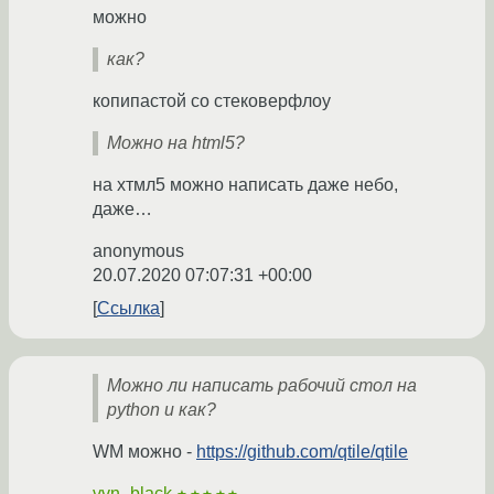
можно
как?
копипастой со стековерфлоу
Можно на html5?
на хтмл5 можно написать даже небо,
даже…
anonymous
20.07.2020 07:07:31 +00:00
Ссылка
Можно ли написать рабочий стол на
python и как?
WM можно -
https://github.com/qtile/qtile
vvn_black