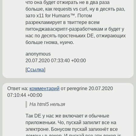
что она будет отжирать не в два раза
больше, как requests vs curl, ну в десять раз,
зато x11 for Humans™. Потом
разрекламирует в твиттере всем
питонджаваскрипт-разработчикам и будет у
нас по десять простеньких DE, отжирающих
больше гнома, нуичо.
anonymous
20.07.2020 07:33:40 +00:00
Ссылка
Ответ на:
комментарий
от peregrine
20.07.2020
07:10:44 +00:00
На html5 нельзя
Так DE у нас же включает и обычные
приложеньки. Чо, пускай запилит все на
электроне. Бонусом пускай запихнёт все
демоны в докер. И пускай все эти докер-js-