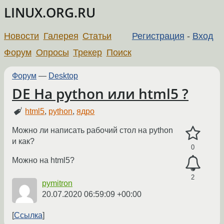
LINUX.ORG.RU
Новости
Галерея
Статьи
Регистрация
-
Вход
Форум
Опросы
Трекер
Поиск
Форум
—
Desktop
DE На python или html5 ?
html5
,
python
,
ядро
Можно ли написать рабочий стол на python
и как?
0
Можно на html5?
2
pymitron
20.07.2020 06:59:09 +00:00
Ссылка