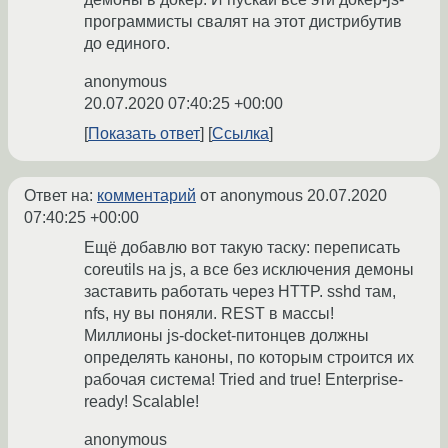
программисты свалят на этот дистрибутив
до единого.
anonymous
20.07.2020 07:40:25 +00:00
Показать ответ
Ссылка
Ответ на:
комментарий
от anonymous
20.07.2020
07:40:25 +00:00
Ещё добавлю вот такую таску: переписать
coreutils на js, а все без исключения демоны
заставить работать через HTTP. sshd там,
nfs, ну вы поняли. REST в массы!
Миллионы js-docket-питонцев должны
определять каноны, по которым строится их
рабочая система! Tried and true! Enterprise-
ready! Scalable!
anonymous