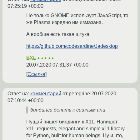
07:25:19 +00:00
Не только GNOME использует JavaScript, та
же Plasma изрядно им измазана.
А вообще есть такая штука:
https://github.com/codesardine/Jadesktop
EXL
★★★★★
20.07.2020 07:31:37 +00:00
Ссылка
Ответ на:
комментарий
от peregrine
20.07.2020
07:10:44 +00:00
биндинги делать к сишным апи
Пущай пишет биндинги к X11. Напишет
x11_requests, elegant and simple x11 library
for Python, built for human beings. Ну и что,