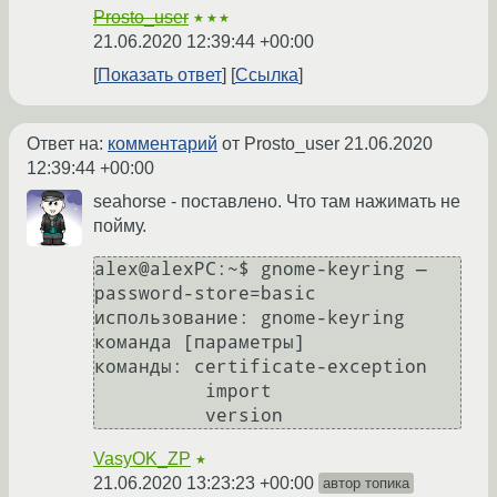
Prosto_user
★★★
21.06.2020 12:39:44 +00:00
Показать ответ
Ссылка
Ответ на:
комментарий
от Prosto_user
21.06.2020
12:39:44 +00:00
seahorse - поставлено. Что там нажимать не
пойму.
alex@alexPC:~$ gnome-keyring —
password-store=basic

использование: gnome-keyring 
команда [параметры]

команды: certificate-exception

          import

VasyOK_ZP
★
21.06.2020 13:23:23 +00:00
автор топика