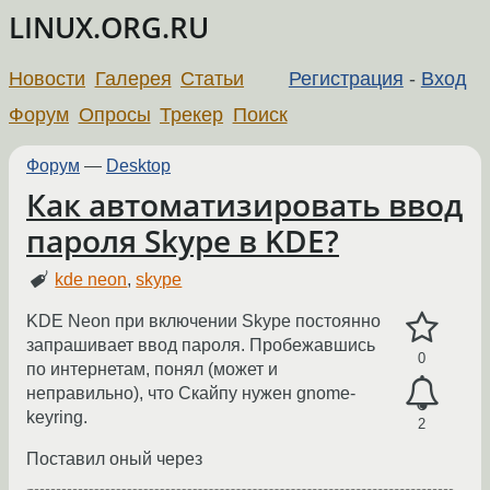
LINUX.ORG.RU
Новости
Галерея
Статьи
Регистрация
-
Вход
Форум
Опросы
Трекер
Поиск
Форум
—
Desktop
Как автоматизировать ввод
пароля Skype в KDE?
kde neon
,
skype
KDE Neon при включении Skype постоянно
запрашивает ввод пароля. Пробежавшись
0
по интернетам, понял (может и
неправильно), что Скайпу нужен gnome-
keyring.
2
Поставил оный через