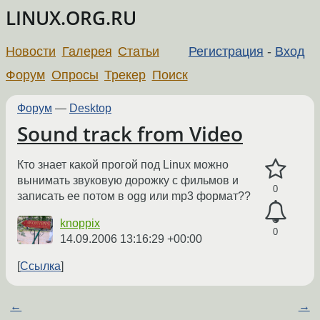
LINUX.ORG.RU
Новости
Галерея
Статьи
Регистрация
-
Вход
Форум
Опросы
Трекер
Поиск
Форум
—
Desktop
Sound track from Video
Кто знает какой прогой под Linux можно
вынимать звуковую дорожку с фильмов и
0
записать ее потом в ogg или mp3 формат??
knoppix
0
14.09.2006 13:16:29 +00:00
Ссылка
←
→