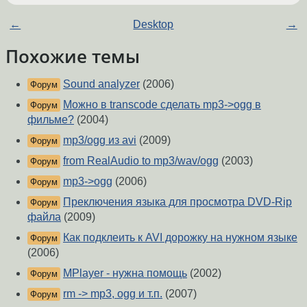
←
Desktop
→
Похожие темы
Sound analyzer
(2006)
Форум
Можно в transcode сделать mp3->ogg в
Форум
фильме?
(2004)
mp3/ogg из avi
(2009)
Форум
from RealAudio to mp3/wav/ogg
(2003)
Форум
mp3->ogg
(2006)
Форум
Преключения языка для просмотра DVD-Rip
Форум
файла
(2009)
Как подклеить к AVI дорожку на нужном языке
Форум
(2006)
MPlayer - нужна помощь
(2002)
Форум
rm -> mp3, ogg и т.п.
(2007)
Форум