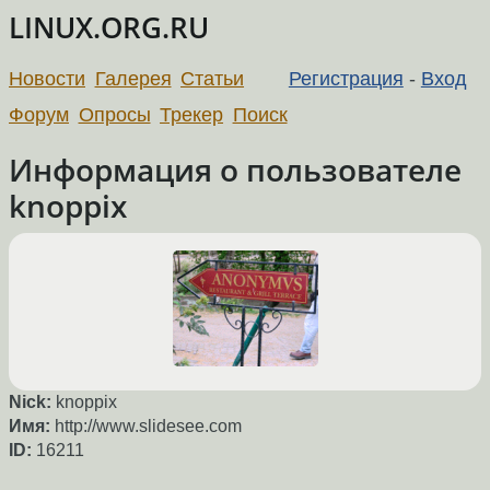
LINUX.ORG.RU
Новости
Галерея
Статьи
Регистрация
-
Вход
Форум
Опросы
Трекер
Поиск
Информация о пользователе
knoppix
Nick:
knoppix
Имя:
http://www.slidesee.com
ID:
16211