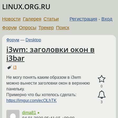
LINUX.ORG.RU
Новости
Галерея
Статьи
Регистрация
-
Вход
Форум
Опросы
Трекер
Поиск
Форум
—
Desktop
i3wm: заголовки окон в
i3bar
i3
Не могу понять каким образом в i3wm
можно вынести заголовки окон в верхнюю
0
панельку.
Примерно что бы хотелось сделать:
https://imgur.com/ecOLhTK
3
dima81
★