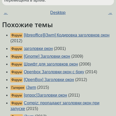
перемещена в архив.
←
Desktop
→
Похожие темы
[libreoffice][i3wm] Кодировка заголовков окон
Форум
(2012)
заголовки окон
(2001)
Форум
[Gnome] Заголовки окон
(2009)
Форум
Шрифт для заголовков окон
(2006)
Форум
Openbox Заголовки окон с боку
(2014)
Форум
[OpenBox] Заголовки окон
(2012)
Форум
i3wm
(2015)
Галерея
[опрос]Заголовки окон
(2011)
Форум
Compiz: пропадают заголовки окон при
Форум
запуске
(2015)