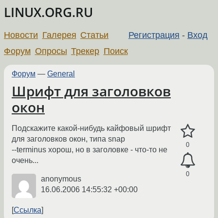
LINUX.ORG.RU
Новости
Галерея
Статьи
Регистрация
-
Вход
Форум
Опросы
Трекер
Поиск
Форум
—
General
Шрифт для заголовков
окон
Подскажите какой-нибудь кайфовый шрифт
для заголовков окон, типа snap
0
--terminus хорош, но в заголовке - что-то не
очень...
0
anonymous
16.06.2006 14:55:32 +00:00
Ссылка