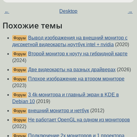
←
Desktop
→
Похожие темы
Вывод изображения на внешний монитор с
Форум
дисркетной видеокарты,ноутбук intel + nvidia
(2020)
Второй монитор к ноуту на гибридной карте
Форум
(2024)
Две видеокарты на разных драйверах
(2026)
Форум
Плохое изображение на втором мониторе
Форум
(2023)
3 4k-монитора и главный экран в KDE в
Форум
Debian 10
(2019)
внешний монитор и нетбук
(2012)
Форум
Не работает OpenGL на одном из мониторов
Форум
(2022)
Подключение 2х мониторов и 1 проектора
Форум