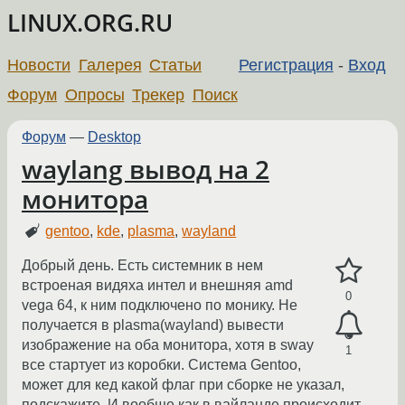
LINUX.ORG.RU
Новости
Галерея
Статьи
Регистрация
-
Вход
Форум
Опросы
Трекер
Поиск
Форум
—
Desktop
waylang вывод на 2
монитора
gentoo
,
kde
,
plasma
,
wayland
Добрый день. Есть системник в нем
встроеная видяха интел и внешняя amd
0
vega 64, к ним подключено по монику. Не
получается в plasma(wayland) вывести
изображение на оба монитора, хотя в sway
1
все стартует из коробки. Система Gentoo,
может для кед какой флаг при сборке не указал,
подскажите. И вообще как в вайланде происходит