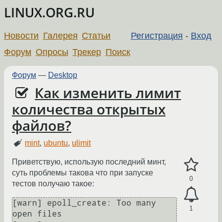
LINUX.ORG.RU
Новости
Галерея
Статьи
Регистрация
-
Вход
Форум
Опросы
Трекер
Поиск
Форум
—
Desktop
Как изменить лимит
количества открытых
файлов?
mint
,
ubuntu
,
ulimit
Приветствую, использую последний минт,
суть проблемы такова что при запуске
0
тестов получаю такое:
[warn] epoll_create: Too many 
1
open files
