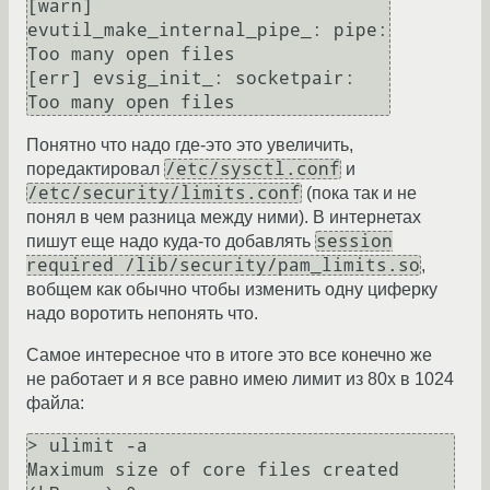
[warn] 
evutil_make_internal_pipe_: pipe: 
Too many open files

[err] evsig_init_: socketpair: 
Понятно что надо где-это это увеличить,
/etc/sysctl.conf
поредактировал
и
/etc/security/limits.conf
(пока так и не
понял в чем разница между ними). В интернетах
session
пишут еще надо куда-то добавлять
required /lib/security/pam_limits.so
,
вобщем как обычно чтобы изменить одну циферку
надо воротить непонять что.
Самое интересное что в итоге это все конечно же
не работает и я все равно имею лимит из 80х в 1024
файла:
> ulimit -a

Maximum size of core files created                           