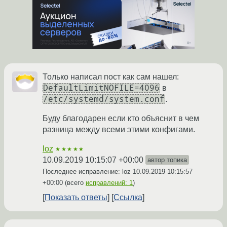
Только написал пост как сам нашел:
DefaultLimitNOFILE=4096
в
/etc/systemd/system.conf
.
Буду благодарен если кто объяснит в чем
разница между всеми этими конфигами.
loz
★★★★★
10.09.2019 10:15:07 +00:00
автор топика
Последнее исправление: loz
10.09.2019 10:15:57
+00:00
(всего
исправлений: 1
)
Показать ответы
Ссылка