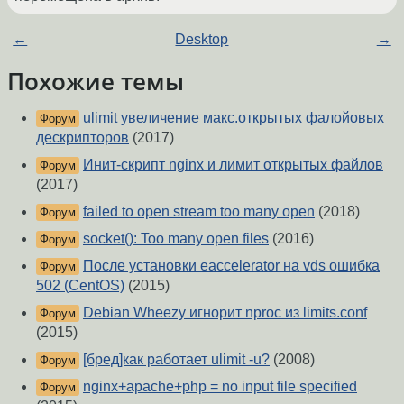
←
Desktop
→
Похожие темы
ulimit увеличение макс.открытых фалойовых
Форум
дескрипторов
(2017)
Инит-скрипт nginx и лимит открытых файлов
Форум
(2017)
failed to open stream too many open
(2018)
Форум
socket(): Too many open files
(2016)
Форум
После установки eaccelerator на vds ошибка
Форум
502 (CentOS)
(2015)
Debian Wheezy игнорит nproc из limits.conf
Форум
(2015)
[бред]как работает ulimit -u?
(2008)
Форум
nginx+apache+php = no input file specified
Форум