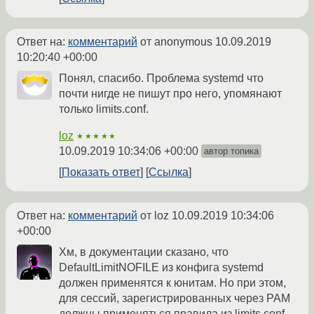
Ответ на:
комментарий
от anonymous
10.09.2019
10:20:40 +00:00
Понял, спасибо. Проблема systemd что
почти нигде не пишут про него, упомянают
только limits.conf.
loz
★★★★★
10.09.2019 10:34:06 +00:00
автор топика
Показать ответ
Ссылка
Ответ на:
комментарий
от loz
10.09.2019 10:34:06
+00:00
Хм, в документации сказано, что
DefaultLimitNOFILE из конфига systemd
должен применятся к юнитам. Но при этом,
для сессий, зарегистрированных через PAM
должны применяться правила из limits.conf.