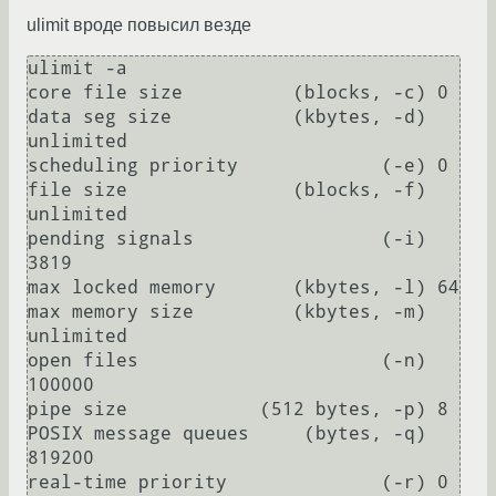
ulimit вроде повысил везде
ulimit -a

core file size          (blocks, -c) 0

data seg size           (kbytes, -d) 
unlimited

scheduling priority             (-e) 0

file size               (blocks, -f) 
unlimited

pending signals                 (-i) 
3819

max locked memory       (kbytes, -l) 64

max memory size         (kbytes, -m) 
unlimited

open files                      (-n) 
100000

pipe size            (512 bytes, -p) 8

POSIX message queues     (bytes, -q) 
819200

real-time priority              (-r) 0
