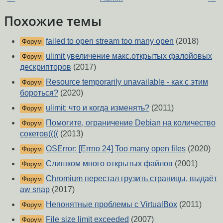
Похожие темы
failed to open stream too many open
(2018)
Форум
ulimit увеличение макс.открытых фалойовых
Форум
дескрипторов
(2017)
Resource temporarily unavailable - как с этим
Форум
бороться?
(2020)
ulimit: что и когда изменять?
(2011)
Форум
Помогите, ограничение Debian на количество
Форум
сокетов((((
(2013)
OSError: [Errno 24] Too many open files
(2020)
Форум
Слишком много открытых файлов
(2001)
Форум
Chromium перестал грузить страницы, выдаёт
Форум
aw snap
(2017)
Непонятные проблемы с VirtualBox
(2011)
Форум
File size limit exceeded
(2007)
Форум