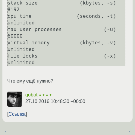
stack size              (kbytes, -s) 
8192

cpu time               (seconds, -t) 
unlimited

max user processes              (-u) 
60000

virtual memory          (kbytes, -v) 
unlimited

file locks                      (-x) 
Что ему ещё нужно?
gobot
★★★★
27.10.2016 10:48:30 +00:00
Ссылка
←
→