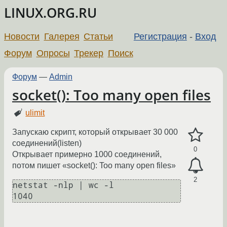
LINUX.ORG.RU
Новости
Галерея
Статьи
Регистрация
-
Вход
Форум
Опросы
Трекер
Поиск
Форум
—
Admin
socket(): Too many open files
ulimit
Запускаю скрипт, который открывает 30 000
соединений(listen)
0
Открывает примерно 1000 соединений,
потом пишет «socket(): Too many open files»
2
netstat -nlp | wc -l
