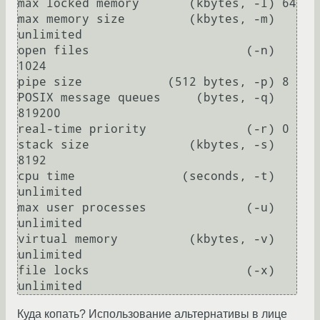
max locked memory       (kbytes, -l) 64

max memory size         (kbytes, -m) 
unlimited

open files                      (-n) 
1024

pipe size            (512 bytes, -p) 8

POSIX message queues     (bytes, -q) 
819200

real-time priority              (-r) 0

stack size              (kbytes, -s) 
8192

cpu time               (seconds, -t) 
unlimited

max user processes              (-u) 
unlimited

virtual memory          (kbytes, -v) 
unlimited

file locks                      (-x) 
Куда копать? Использование альтернативы в лице