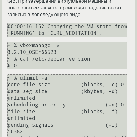
GiB. При завершении виртуальной машины и
повторном её запуске, происходит падение оной с
записью в лог следующего вида:
00:00:16.162 Changing the VM state from 
'RUNNING' to 'GURU_MEDITATION'.
~ % vboxmanage -v

3.2.10_OSEr66523

~ % cat /etc/debian_version 

~ % ulimit -a

core file size          (blocks, -c) 0

data seg size           (kbytes, -d) 
unlimited

scheduling priority             (-e) 0

file size               (blocks, -f) 
unlimited

pending signals                 (-i) 
16382
