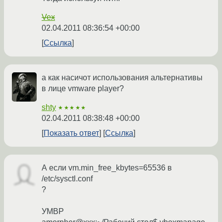
Vex
02.04.2011 08:36:54 +00:00
Ссылка
а как насичот использования альтернативы
в лице vmware player?
shty
★★★★★
02.04.2011 08:38:48 +00:00
Показать ответ
Ссылка
А если vm.min_free_kbytes=65536 в
/etc/sysctl.conf
?
УМВР