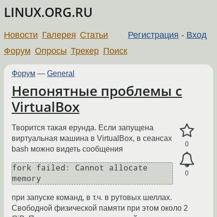
LINUX.ORG.RU
Новости
Галерея
Статьи
Регистрация
-
Вход
Форум
Опросы
Трекер
Поиск
Форум
—
General
Непонятные проблемы с
VirtualBox
Творится такая ерунда. Если запущена
виртуальная машина в VirtualBox, в сеансах
0
bash можно видеть сообщения
fork failed: Cannot allocate 
0
memory
при запуске команд, в т.ч. в рутовых шеллах.
Свободной физической памяти при этом около 2