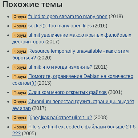
Похожие темы
failed to open stream too many open
(2018)
Форум
socket(): Too many open files
(2016)
Форум
ulimit увеличение макс.открытых фалойовых
Форум
дескрипторов
(2017)
Resource temporarily unavailable - как с этим
Форум
бороться?
(2020)
ulimit: что и когда изменять?
(2011)
Форум
Помогите, ограничение Debian на количество
Форум
сокетов((((
(2013)
Слишком много открытых файлов
(2001)
Форум
Chromium перестал грузить страницы, выдаёт
Форум
aw snap
(2017)
[бред]как работает ulimit -u?
(2008)
Форум
File size limit exceeded с файлами больше 2 Гб
Форум
???
(2005)