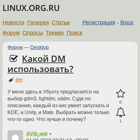
LINUX.ORG.RU
Новости
Галерея
Статьи
Регистрация
-
Вход
Форум
Опросы
Трекер
Поиск
Форум
—
Desktop
Какой DM
использовать?
dm
У меня здесь в Убунту предлагается на
выбор gdm3, lightdm, sddm. Судя по
0
описанию, каждый из них умеет запускать и
KDE, и Unity, и Mate. Выбрать можно только
что-то одно. Что лучше и почему?
1
XVIII_vek
★