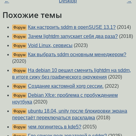
←
Desktop
→
Похожие темы
Как настроить sddm в openSUSE 13.1?
(2014)
Форум
Зачем lightdm запускает себя два раза?
(2018)
Форум
Void Linux, сервисы
(2023)
Форум
Как выбрать sddm основным менеджером?
Форум
(2020)
На debian 10 решил сменить lightdm на sddm,
Форум
в итоге сижу без графического окружения
(2020)
Создание кастомной xorg сессии.
(2022)
Форум
Debian Xfce: проблема с пробуждением
Форум
ноутбука
(2020)
ubuntu 18.04, unity после блокировки экрана
Форум
перестаёт переключаться раскладка
(2018)
чем логинитесь в kde5?
(2015)
Форум
Где список пользователей в sddm?
(2025)