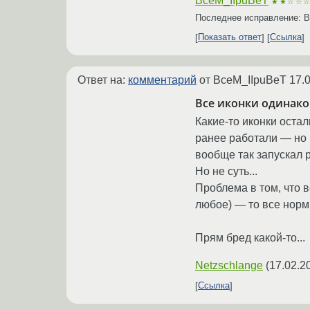
BceM_IIpuBeT
★★☆☆
Последнее исправление: 
Показать ответ
Ссылка
Ответ на:
комментарий
от BceM_IIpuBeT
17.
Все иконки одинако
Какие-то иконки оста
ранее работали — но 
вообще так запускал 
Но не суть...
Проблема в том, что в
любое) — то все норм
Прям бред какой-то...
Netzschlange
(
17.02.2
Ссылка