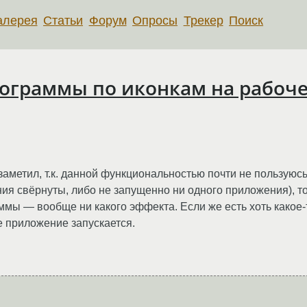
алерея
Статьи
Форум
Опросы
Трекер
Поиск
рограммы по иконкам на рабоче
аметил, т.к. данной функциональностью почти не пользуюсь.
ия свёрнуты, либо не запущенно ни одного приложения), то
ммы — вообще ни какого эффекта. Если же есть хоть какое-т
ое приложение запускается.