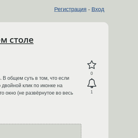
Регистрация
-
Вход
м столе
0
 В общем суть в том, что если
 двойной клик по иконке на
1
о окно (не развёрнутое во весь