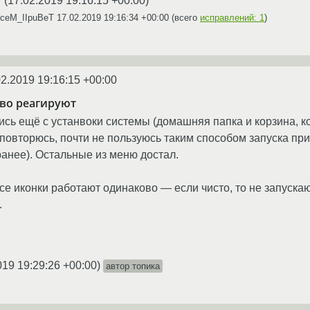
(
17.02.2019 19:16:15 +00:00
)
☆
BceM_IIpuBeT
17.02.2019 19:16:34 +00:00
(всего
исправлений: 1
)
02.2019 19:16:15 +00:00
во реагируют
лись ещё с устанвоки системы (домашняя папка и корзина, к
повторюсь, почти не пользуюсь таким способом запуска прил
ранее). Остальные из меню достал.
се иконки работают одинаково — если чисто, то не запускаю
.
019 19:29:26 +00:00
)
автор топика