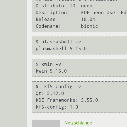
Distributor ID: neon

Description:    KDE neon User Ed
Release:        18.04

$ plasmashell -v

$ kwin -v

$  kf5-config -v

Qt: 5.12.0

KDE Frameworks: 5.55.0

Netzschlange