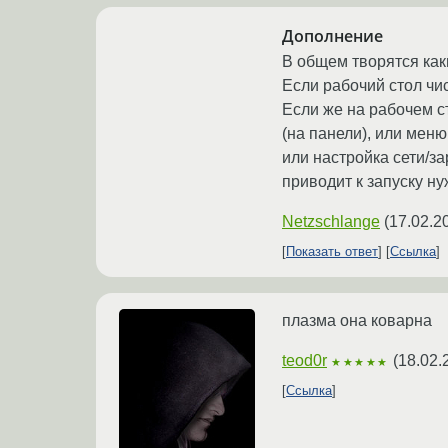
Дополнение
В общем творятся как
Если рабочий стол чис
Если же на рабочем с
(на панели), или меню
или настройка сети/за
приводит к запуску н
Netzschlange
(
17.02.2
Показать ответ
Ссылка
плазма она коварна
teod0r
(
18.02.
★★★★★
Ссылка