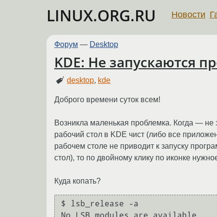
LINUX.ORG.RU
Новости
Г
Форум
—
Desktop
KDE: Не запускаются п
desktop
,
kde
Доброго времени суток всем!
Возникла маленькая проблемка. Когда — не з
рабочий стол в KDE чист (либо все приложен
рабочем столе не приводит к запуску програ
стол), то по двойному клику по иконке нужн
Куда копать?
$ lsb_release -a

No LSB modules are available.
