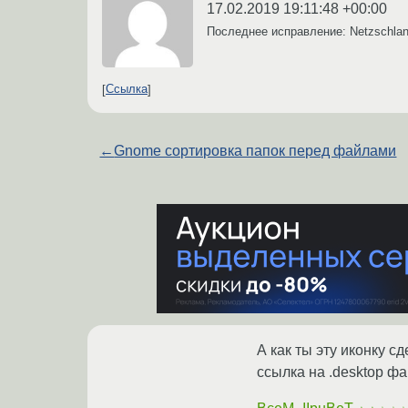
17.02.2019 19:11:48 +00:00
Последнее исправление: Netzschla
Ссылка
←
Gnome сортировка папок перед файлами
А как ты эту иконку 
ссылка на .desktop фа