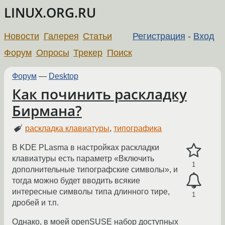
LINUX.ORG.RU
Новости
Галерея
Статьи
Регистрация
-
Вход
Форум
Опросы
Трекер
Поиск
Форум
—
Desktop
Как починить раскладку
Бирмана?
раскладка клавиатуры
,
типографика
В KDE PLasma в настройках раскладки
клавиатуры есть параметр «Включить
1
дополнительные типографские символы», и
тогда можно будет вводить всякие
интересные символы типа длинного тире,
1
дробей и т.п.
Однако, в моей openSUSE набор доступных