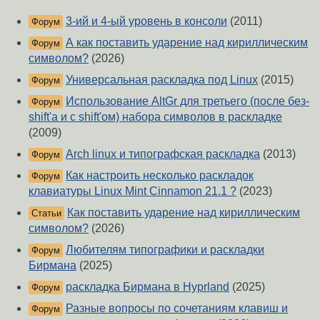
3-ий и 4-ый уровень в консоли
(2011)
Форум
А как поставить ударение над кириллическим
Форум
символом?
(2026)
Универсальная раскладка под Linux
(2015)
Форум
Использование AltGr для третьего (после без-
Форум
shift'а и с shift'ом) набора символов в раскладке
(2009)
Arch linux и типографская раскладка
(2013)
Форум
Как настроить несколько раскладок
Форум
клавиатуры Linux Mint Cinnamon 21.1 ?
(2023)
Как поставить ударение над кириллическим
Статьи
символом?
(2026)
Любителям типографики и раскладки
Форум
Бирмана
(2025)
раскладка Бирмана в Hyprland
(2025)
Форум
Разные вопросы по сочетаниям клавиш и
Форум